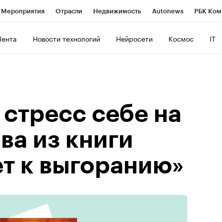
Мероприятия
Отрасли
Недвижимость
Autonews
РБК Ком
ние
РБК Курсы
РБК Life
Тренды
Визионеры
Национальн
Лента
Новости технологий
Нейросети
Космос
IT
б
Исследования
Кредитные рейтинги
Франшизы
Газета
Политика
Экономика
Бизнес
Технологии и медиа
Фин
стресс себе на
ава из книги
т к выгоранию»