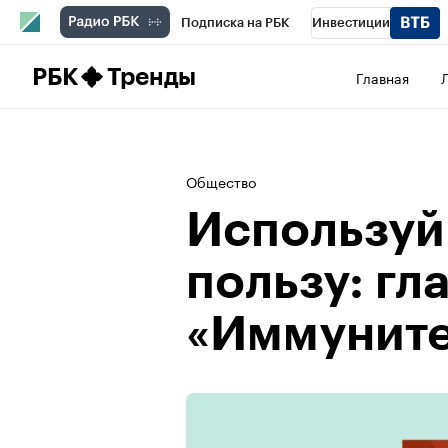
Подписка на РБК
Инвестиции
Школа управления РБК
РБК Образова
РБК
Тренды
Главная
РБК Бизнес-среда
Дискуссионный клу
Спецпроекты
Проверка контрагентов
Общество
Используй 
пользу: гл
«Иммуните