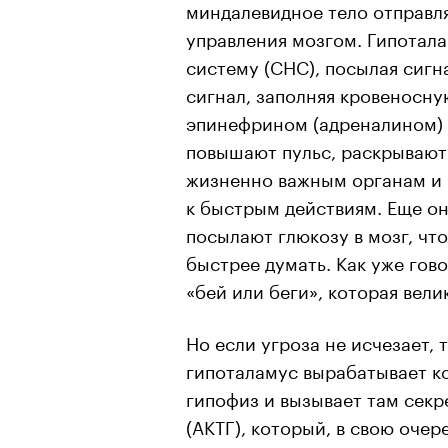
миндалевидное тело отправля
управления мозгом. Гипотал
систему (СНС), посылая сигна
сигнал, заполняя кровеносну
эпинефрином (адреналином) 
повышают пульс, раскрывают 
жизненно важным органам и 
к быстрым действиям. Еще он
посылают глюкозу в мозг, чт
быстрее думать. Как уже гов
«бей или беги», которая вел
Но если угроза не исчезает, 
гипоталамус вырабатывает к
гипофиз и вызывает там сек
(АКТГ), который, в свою очер