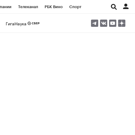
пании
Телеканал
РБК Вино
Спорт
ые проекты
Город
Стиль
Крипто
ГигаНаука
Спецпроекты СПб
Конференции СПб
ансы
Рынок наличной валюты