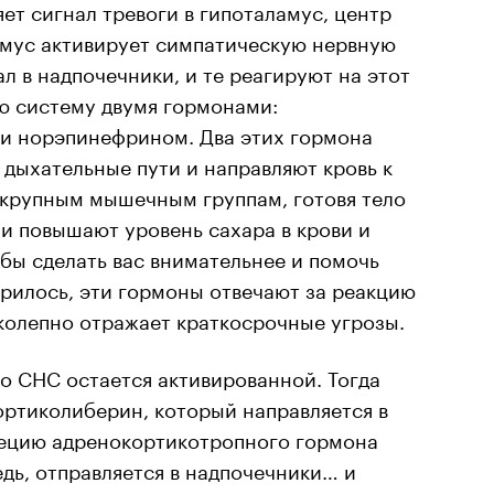
ет сигнал тревоги в гипоталамус, центр
амус активирует симпатическую нервную
л в надпочечники, и те реагируют на этот
ю систему двумя гормонами:
и норэпинефрином. Два этих гормона
дыхательные пути и направляют кровь к
крупным мышечным группам, готовя тело
и повышают уровень сахара в крови и
обы сделать вас внимательнее и помочь
орилось, эти гормоны отвечают за реакцию
иколепно отражает краткосрочные угрозы.
то СНС остается активированной. Тогда
ортиколиберин, который направляется в
рецию адренокортикотропного гормона
едь, отправляется в надпочечники… и