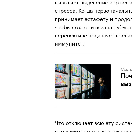
вызывает выделение кортизол
стресса. Когда первоначальн
принимает эстафету и продол
чтобы сохранить запас «быст
перспективе подавляет воспа
иммунитет.
Соци
Поч
выз
Что отключает всю эту систе
парасимпатическая нервная с