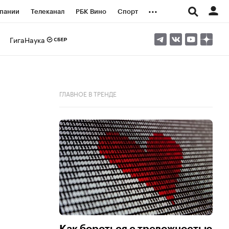
...
пании
Телеканал
РБК Вино
Спорт
ые проекты
Город
Стиль
Крипто
ГигаНаука
Спецпроекты СПб
логии и медиа
Финансы
ГЛАВНОЕ В ТРЕНДЕ