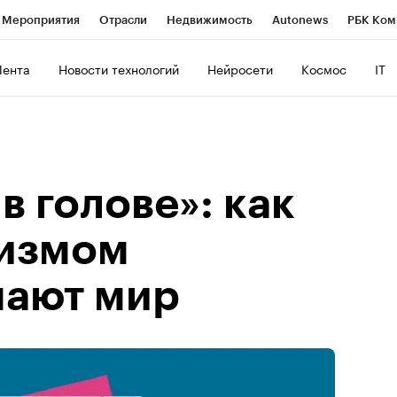
Мероприятия
Отрасли
Недвижимость
Autonews
РБК Ком
ние
РБК Курсы
РБК Life
Тренды
Визионеры
Национальн
Лента
Новости технологий
Нейросети
Космос
IT
б
Исследования
Кредитные рейтинги
Франшизы
Газета
роверка контрагентов
Политика
Экономика
Бизнес
Техно
в голове»: как
тизмом
ают мир