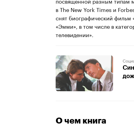
посвященной разным типам м
в The New York Times и Forb
снят биографический фильм 
«Эмми», в том числе в катег
телевидении».
Соци
Син
дож
О чем книга