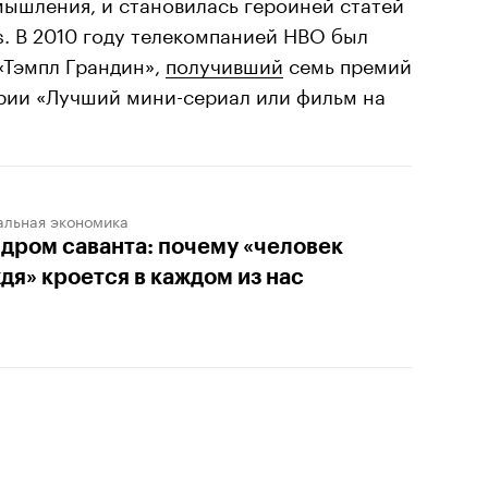
ышления, и становилась героиней статей
es. В 2010 году телекомпанией HBO был
«Тэмпл Грандин»,
получивший
семь премий
ории «Лучший мини-сериал или фильм на
альная экономика
дром саванта: почему «человек
дя» кроется в каждом из нас