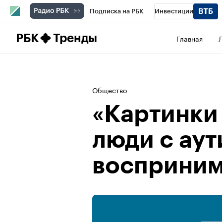
Подписка на РБК
Инвестиции
Школа управления РБК
РБК Образова
РБК
Тренды
Главная
РБК Бизнес-среда
Дискуссионный клу
Конференции СПб
Спецпроекты
П
Общество
Рынок наличной валюты
«Картинки 
люди с ау
восприним