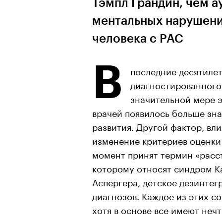
Тэмпл Грандин, чем а
ментальных нарушений
человека с РАС
В
последние десятилет
диагностированного
значительной мере эт
врачей появилось больше зна
развития. Другой фактор, вл
изменение критериев оценки
момент принят термин «расст
которому относят синдром К
Аспергера, детское дезинтег
диагнозов. Каждое из этих с
хотя в основе все имеют неч