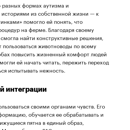
о разных формах аутизма и
с историями из собственной жизни — к
тинками» помогло ей понять, что
роцедур на ферме. Благодаря своему
 смогла найти конструктивные решения,
т пользоваться животноводы по всему
собах повысить жизненный комфорт людей
омогли ей начать читать, пережить переход
ься испытывать нежность.
й интеграции
ользоваться своими органами чувств. Его
формацию, обучается ее обрабатывать и
вижущиеся пятна в единый образ,
 Мозг ребенка с РАС испытывает