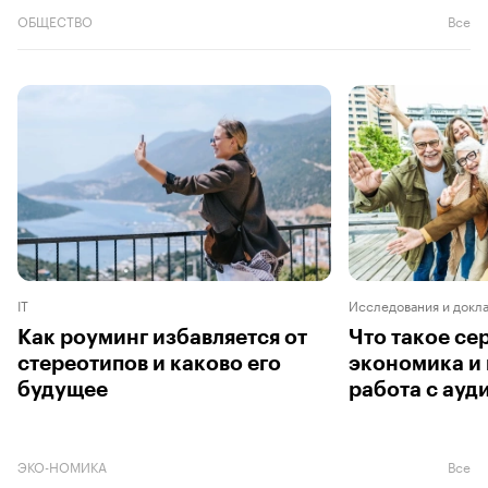
ОБЩЕСТВО
Все
IT
Исследования и докл
Как роуминг избавляется от
Что такое се
стереотипов и каково его
экономика и
будущее
работа с ауд
ЭКО-НОМИКА
Все