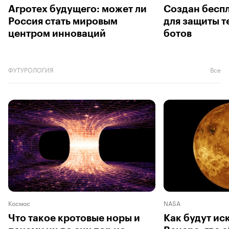
Агротех будущего: может ли
Создан бесп
Россия стать мировым
для защиты т
центром инноваций
ботов
ФУТУРОЛОГИЯ
Все
Космос
NASA
Что такое кротовые норы и
Как будут ис