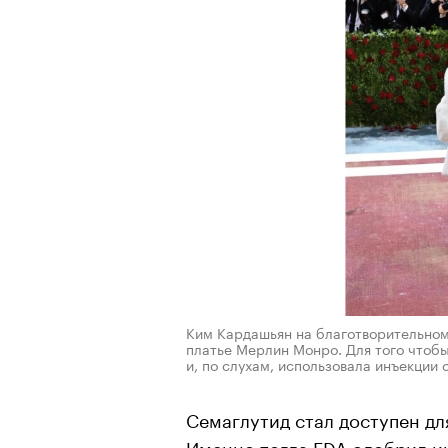
Ким Кардашьян на благотворительном
платье Мерлин Монро. Для того чтобы
и, по слухам, использовала инъекции
Семаглутид стал доступен дл
Именно тогда FDA одобрил и