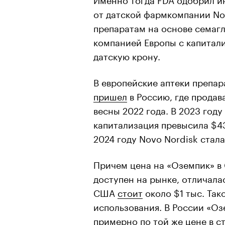
от датской фармкомпании Novo
препаратам на основе семагл
компанией Европы с капитал
датскую крону.
В европейские аптеки препа
пришел
в Россию, где продав
весны 2022 года. В 2023 год
капитализация превысила $43
2024 году Novo Nordisk стал
Причем цена на «Оземпик» в 
доступен на рынке, отличалас
США
стоит
около $1 тыс. Так
использования. В России «Оз
примерно по той же цене в с