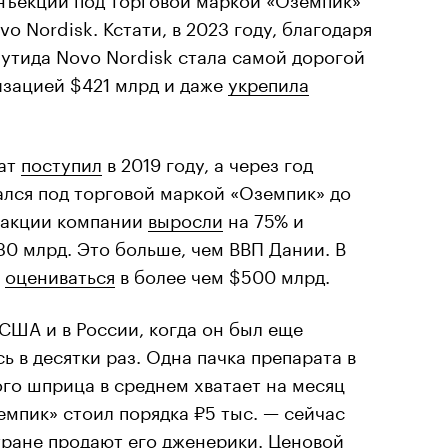
 Nordisk. Кстати, в 2023 году, благодаря
утида Novo Nordisk стала самой дорогой
изацией $421 млрд и даже
укрепила
рат
поступил
в 2019 году, а через год
ался под торговой маркой «Оземпик» до
у акции компании
выросли
на 75% и
0 млрд. Это больше, чем ВВП Дании. В
а
оцениваться
в более чем $500 млрд.
США и в России, когда он был еще
ь в десятки раз. Одна пачка препарата в
ого шприца в среднем хватает на месяц
емпик» стоил порядка ₽5 тыс. — сейчас
тране продают его дженерики. Ценовой