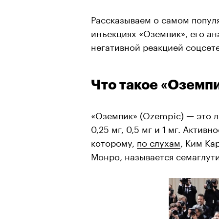
Рассказываем о самом попул
инъекциях «Оземпик», его ана
негативной реакцией соцсет
Что такое «Оземп
«Оземпик» (Ozempic) — это
л
0,25 мг, 0,5 мг и 1 мг. Актив
которому,
по слухам
, Ким Ка
Монро, называется семаглути