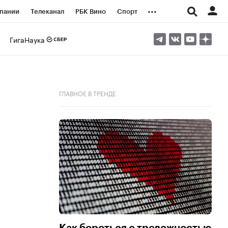
...
пании
Телеканал
РБК Вино
Спорт
ые проекты
Город
Стиль
Крипто
ГигаНаука
Спецпроекты СПб
логии и медиа
Финансы
ГЛАВНОЕ В ТРЕНДЕ