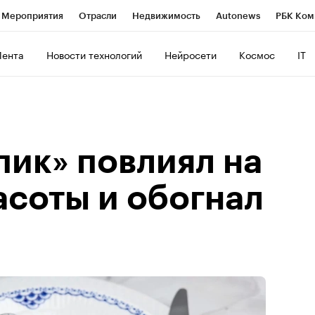
Мероприятия
Отрасли
Недвижимость
Autonews
РБК Ком
ние
РБК Курсы
РБК Life
Тренды
Визионеры
Национальн
Лента
Новости технологий
Нейросети
Космос
IT
б
Исследования
Кредитные рейтинги
Франшизы
Газета
роверка контрагентов
Политика
Экономика
Бизнес
Техно
пик» повлиял на
асоты и обогнал
и