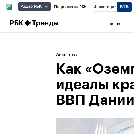
Подписка на РБК
Инвестиции
Школа управления РБК
РБК Образова
РБК
Тренды
Главная
РБК Бизнес-среда
Дискуссионный клу
Конференции СПб
Спецпроекты
П
Общество
Рынок наличной валюты
Как «Озем
идеалы кр
ВВП Дани