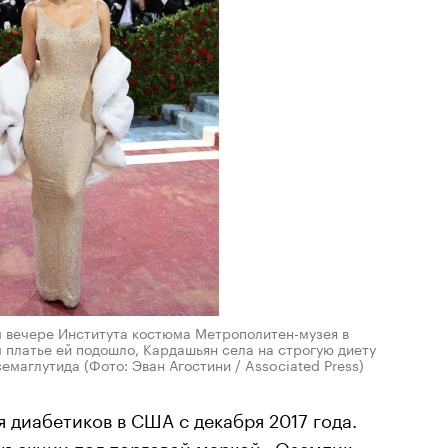
 вечере Института костюма Метрополитен-музея в
 платье ей подошло, Кардашьян села на строгую диету
 семаглутида
(Фото: Эван Агостини / Associated Press)
я диабетиков в США с декабря 2017 года.
нъекции под торговой маркой «Оземпик»