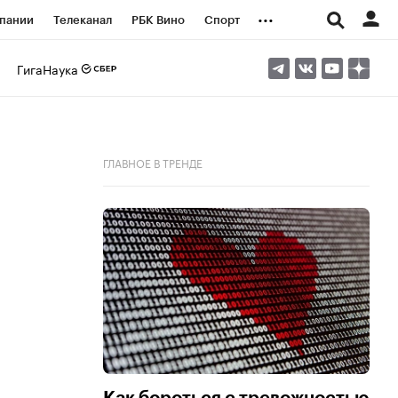
...
пании
Телеканал
РБК Вино
Спорт
ые проекты
Город
Стиль
Крипто
ГигаНаука
Спецпроекты СПб
логии и медиа
Финансы
ГЛАВНОЕ В ТРЕНДЕ