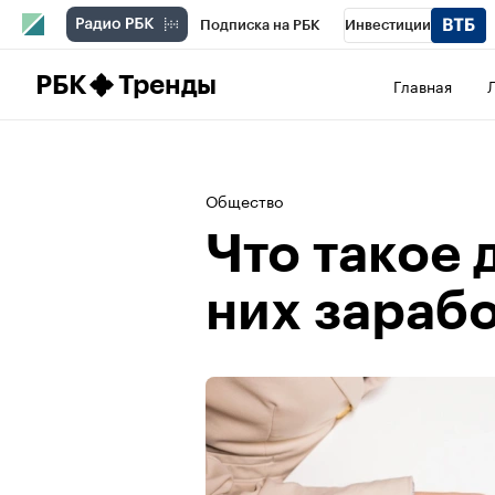
Подписка на РБК
Инвестиции
Школа управления РБК
РБК Образова
РБК
Тренды
Главная
РБК Бизнес-среда
Дискуссионный клу
Конференции СПб
Спецпроекты
П
Общество
Рынок наличной валюты
Что такое 
них зарабо