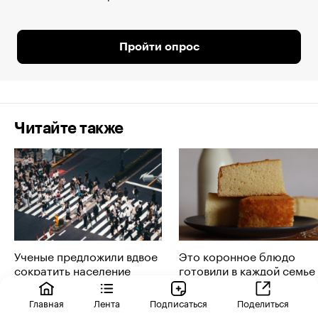
Пройти опрос
Читайте также
Ученые предложили вдвое
Это коронное блюдо
сократить население
готовили в каждой семье
Земли. Они объяснили
СССР: забытый рецепт
идею
Главная
Лента
Подписаться
Поделиться
Life
Life