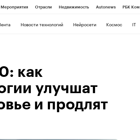
Мероприятия
Отрасли
Недвижимость
Autonews
РБК Ком
ние
РБК Курсы
РБК Life
Тренды
Визионеры
Национальн
Лента
Новости технологий
Нейросети
Космос
IT
б
Исследования
Кредитные рейтинги
Франшизы
Газета
роверка контрагентов
Политика
Экономика
Бизнес
Техно
0: как
огии улучшат
овье и продлят