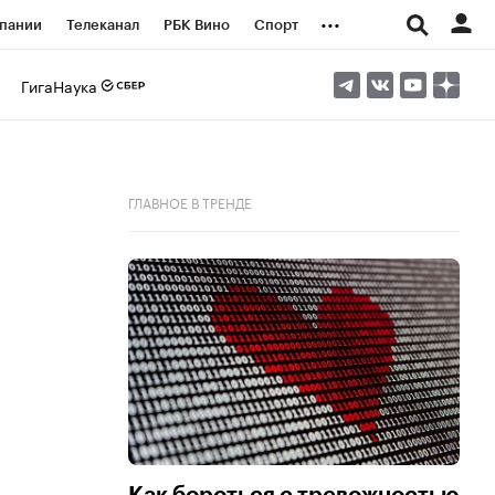
...
пании
Телеканал
РБК Вино
Спорт
ые проекты
Город
Стиль
Крипто
ГигаНаука
Спецпроекты СПб
логии и медиа
Финансы
ГЛАВНОЕ В ТРЕНДЕ