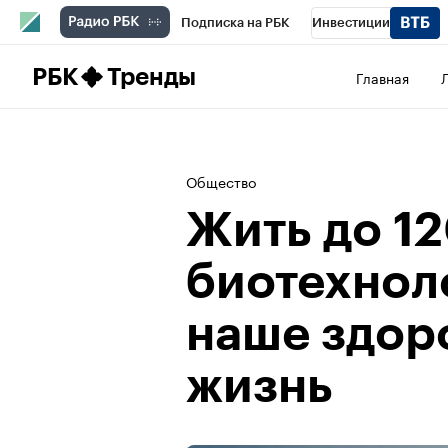
Подписка на РБК
Инвестиции
Школа управления РБК
РБК Образова
РБК
Тренды
Главная
РБК Бизнес-среда
Дискуссионный клу
Конференции СПб
Спецпроекты
П
Общество
Рынок наличной валюты
Жить до 12
биотехнол
наше здор
жизнь