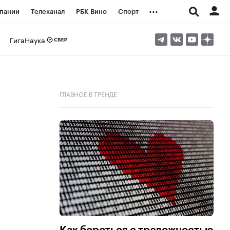
...
пании
Телеканал
РБК Вино
Спорт
ые проекты
Город
Стиль
Крипто
ГигаНаука
Спецпроекты СПб
логии и медиа
Финансы
ГЛАВНОЕ В ТРЕНДЕ