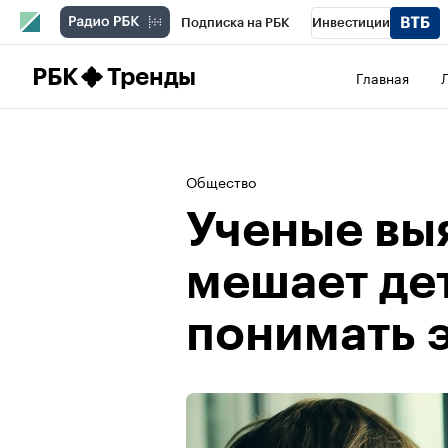
Подписка на РБК
Инвестиции
Школа управления РБК
РБК Образова
РБК
Тренды
Главная
РБК Бизнес-среда
Дискуссионный клу
Конференции СПб
Спецпроекты
П
Общество
Рынок наличной валюты
Ученые вы
мешает де
понимать 