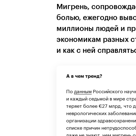
Мигрень, сопровожда
болью, ежегодно выво
миллионы людей и пр
экономикам разных ст
и как с ней справлять
А в чем тренд?
По
данным
Российского научн
и каждый седьмой в мире стра
теряет более €27 млрд, что 
неврологических заболевани
организации здравоохранения
списке причин нетрудоспосо
даже не знают, чем мигрень 