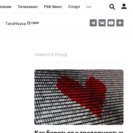
...
пании
Телеканал
РБК Вино
Спорт
ые проекты
Город
Стиль
Крипто
ГигаНаука
Спецпроекты СПб
логии и медиа
Финансы
ГЛАВНОЕ В ТРЕНДЕ