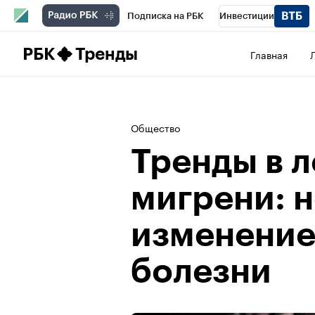
Подписка на РБК
Инвестиции
Школа управления РБК
РБК Образова
РБК
Тренды
Главная
РБК Бизнес-среда
Дискуссионный клу
Конференции СПб
Спецпроекты
П
Общество
Рынок наличной валюты
Тренды в 
мигрени: 
изменение
болезни