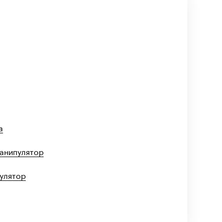
а
манипулятор
пулятор