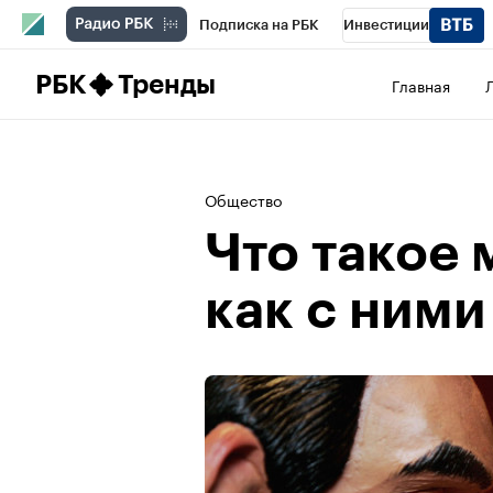
Подписка на РБК
Инвестиции
Школа управления РБК
РБК Образова
РБК
Тренды
Главная
РБК Бизнес-среда
Дискуссионный клу
Конференции СПб
Спецпроекты
П
Общество
Рынок наличной валюты
Что такое
как с ними