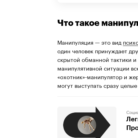
Что такое манипу
Манипуляция — это вид
психо
один человек принуждает др
скрытой обманной тактики и 
манипулятивной ситуации все
«охотник»-манипулятор и жер
могут выступать сразу целые
Соци
Лег
Про