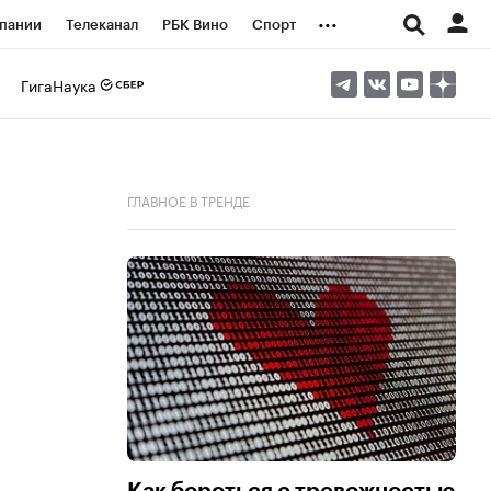
...
пании
Телеканал
РБК Вино
Спорт
ые проекты
Город
Стиль
Крипто
ГигаНаука
Спецпроекты СПб
логии и медиа
Финансы
ГЛАВНОЕ В ТРЕНДЕ