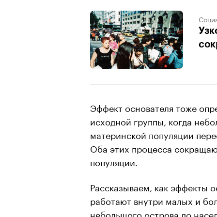
Соци
Узк
сок
Эффект основателя тоже опр
исходной группы, когда небо
материнской популяции перес
Оба этих процесса сокращаю
популяции.
Рассказываем, как эффекты 
работают внутри малых и бо
небольшого острова до насе