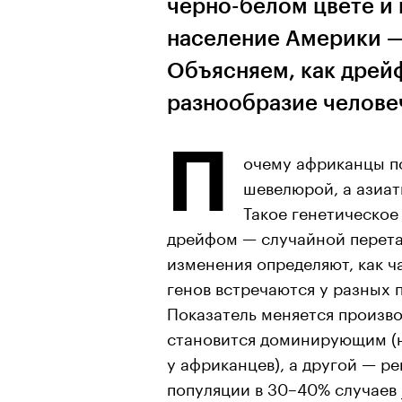
черно-белом цвете и 
население Америки —
Объясняем, как дрейф
разнообразие челове
П
очему африканцы п
шевелюрой, а азиа
Такое генетическое
дрейфом — случайной перета
изменения определяют, как ч
генов встречаются у разных 
Показатель меняется произво
становится доминирующим (н
у африканцев), а другой — р
популяции в 30–40% случаев