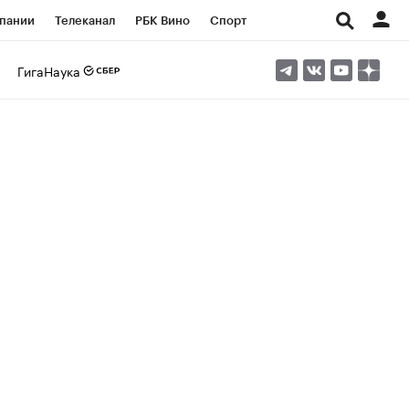
пании
Телеканал
РБК Вино
Спорт
ые проекты
Город
Стиль
Крипто
ГигаНаука
Спецпроекты СПб
Конференции СПб
ансы
Рынок наличной валюты