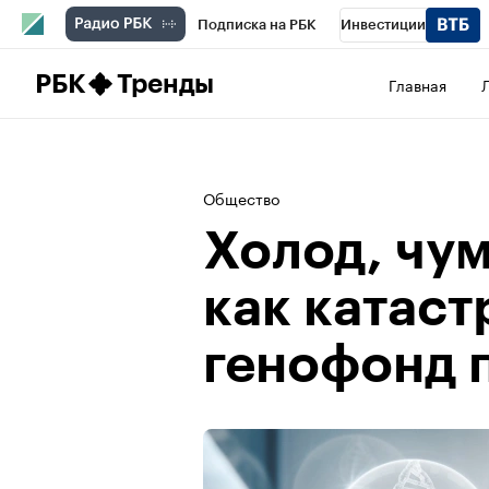
Подписка на РБК
Инвестиции
Школа управления РБК
РБК Образова
РБК
Тренды
Главная
РБК Бизнес-среда
Дискуссионный клу
Спецпроекты
Проверка контрагентов
Общество
Холод, чум
как катас
генофонд 