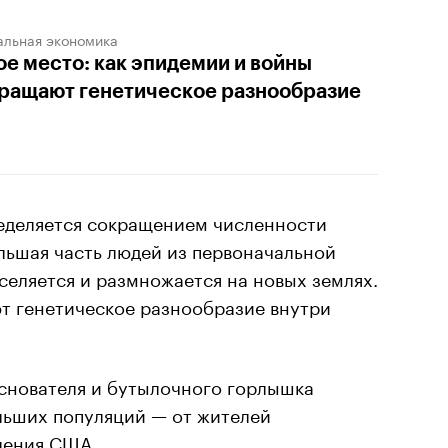
альная экономика
ое место: как эпидемии и войны
ращают генетическое разнообразие
еделяется сокращением численности
льшая часть людей из первоначальной
еляется и размножается на новых землях.
т генетическое разнообразие внутри
основателя и бутылочного горлышка
льших популяций — от жителей
ления США.