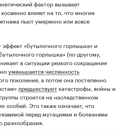
енетический фактор вызывает
 косвенно влияет на то, что многие
ьетнама пьют умеренно или вовсе
т эффект «бутылочного горлышка» и
бутылочного горлышка» (по-другому,
зникает в ситуации резкого сокращения
ьно
уменьшается численность
ного поколения, а потом она постепенно
местам»
предшествуют
катастрофы, войны и
 группы строится на наследственном
 особей. Это также означает, что
 уязвимой перед мутациями и болезнями
о разнообразия.