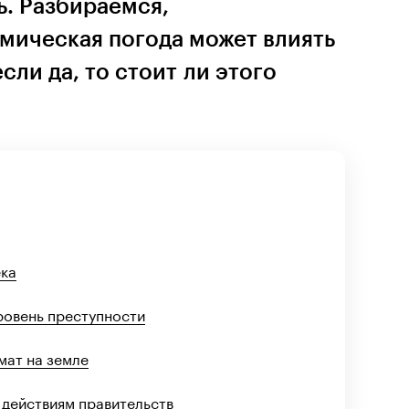
ь. Разбираемся,
смическая погода может влиять
если да, то стоит ли этого
ека
ровень преступности
мат на земле
 действиям правительств