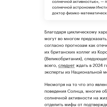
солнечной активностью», — 
солнечной астрономии Инсти
доктор физико-математически
Благодаря циклическому хар
могут во многом предсказать,
согласно прогнозам как оте
их британских коллег из Ко
(Великобритания), следующег
всего,
следует
ждать в 2024 г
эксперты из Национальной 
Несмотря на то что это явле
поведения Солнца, многие о
солнечной активности на жиз
отделить мифы от подтвержд