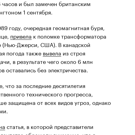
8 часов и был замечен британским
гтоном 1 сентября.
989 году, очередная геомагнитная буря,
нце,
привела
к поломке трансформатора
 (Нью-Джерси, США). В канадской
ая погода также
вывела
из строя
чи, в результате чего около 6 млн
ов оставались без электричества.
, что за последние десятилетия
твенного технического прогресса,
ше защищена от всех видов угроз, однако
ми.
на
статья, в которой представители
гентства обращали внимание, что в