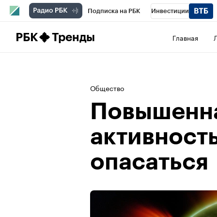
Подписка на РБК
Инвестиции
Школа управления РБК
РБК Образова
РБК
Тренды
Главная
РБК Бизнес-среда
Дискуссионный клу
Спецпроекты
Проверка контрагентов
Общество
Повышенна
активность
опасаться