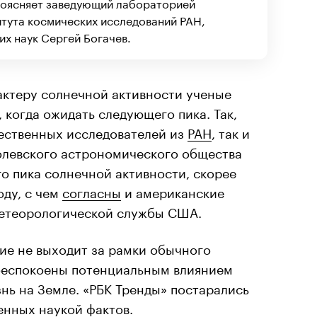
поясняет заведующий лабораторией
тута космических исследований РАН,
х наук Сергей Богачев.
актеру солнечной активности ученые
 когда ожидать следующего пика. Так,
чественных исследователей из
РАН
, так и
ролевского астрономического общества
о пика солнечной активности, скорее
оду, с чем
согласны
и американские
метеорологической службы США.
ние не выходит за рамки обычного
беспокоены потенциальным влиянием
нь на Земле. «РБК Тренды» постарались
енных наукой фактов.