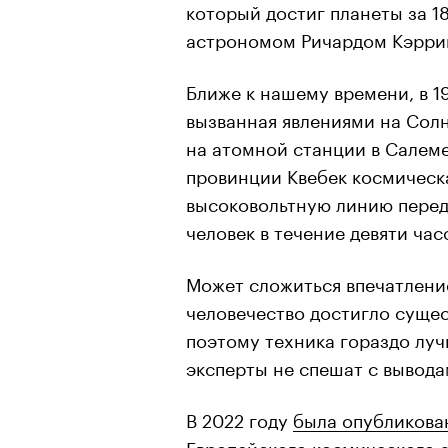
который достиг планеты за 1
астрономом Ричардом Кэррин
Ближе к нашему времени, в 1
вызванная явлениями на Сол
на атомной станции в Салеме
провинции Квебек космическ
высоковольтную линию переда
человек в течение девяти час
Может сложиться впечатление
человечество достигло сущес
поэтому техника гораздо луч
эксперты не спешат с вывода
В 2022 году
была опубликова
Европейского космического а