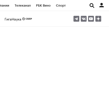
пании
Телеканал
РБК Вино
Спорт
ые проекты
Город
Стиль
Крипто
ГигаНаука
Спецпроекты СПб
Конференции СПб
ансы
Рынок наличной валюты