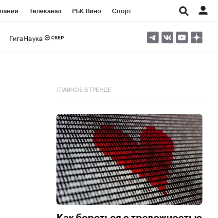
пании
Телеканал
РБК Вино
Спорт
ые проекты
Город
Стиль
Крипто
ГигаНаука
Спецпроекты СПб
Конференции СПб
ансы
Рынок наличной валюты
ГЛАВНОЕ В ТРЕНДЕ