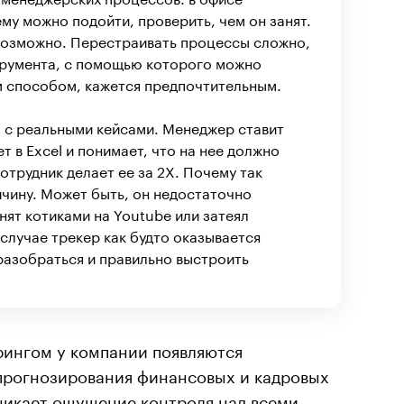
нему можно подойти, проверить, чем он занят.
возможно. Перестраивать процессы сложно,
трумента, с помощью которого можно
 способом, кажется предпочтительным.
 с реальными кейсами. Менеджер ставит
т в Excel и понимает, что на нее должно
отрудник делает ее за 2Х. Почему так
чину. Может быть, он недостаточно
нят котиками на Youtube или затеял
 случае трекер как будто оказывается
разобраться и правильно выстроить
орингом у компании появляются
прогнозирования финансовых и кадровых
зникает ощущение контроля над всеми