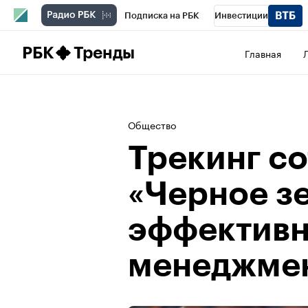
Подписка на РБК
Инвестиции
Школа управления РБК
РБК Образова
РБК
Тренды
Главная
РБК Бизнес-среда
Дискуссионный клу
Спецпроекты
Проверка контрагентов
Общество
Трекинг с
«Черное з
эффективн
менеджме