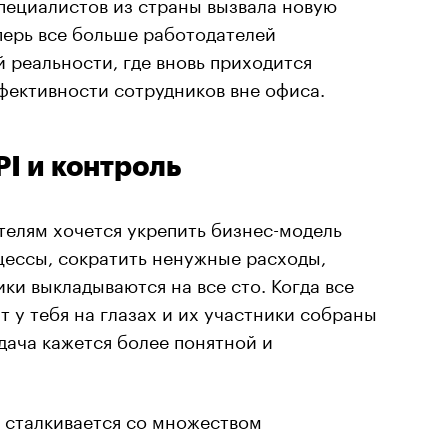
специалистов из страны вызвала новую
еперь все больше работодателей
 реальности, где вновь приходится
фективности сотрудников вне офиса.
I и контроль
телям хочется укрепить бизнес-модель
цессы, сократить ненужные расходы,
ики выкладываются на все сто. Когда все
 у тебя на глазах и их участники собраны
адача кажется более понятной и
 сталкивается со множеством
и сотрудник на самом деле тратит на