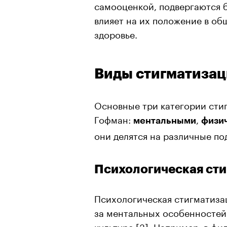
самооценкой, подвергаются 
влияет на их положение в об
здоровье.
Виды стигматиза
Основные три категории стиг
Гофман:
,
ментальными
физи
они делятся на различные по
Психологическая ст
Психологическая стигматиза
за ментальных особенностей.
культуре
[3]
. Например, в фи