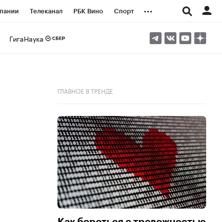
...
пании
Телеканал
РБК Вино
Спорт
ые проекты
Город
Стиль
Крипто
ГигаНаука
Спецпроекты СПб
логии и медиа
Финансы
ГЛАВНОЕ В ТРЕНДЕ