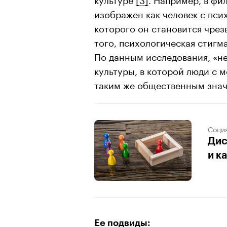
изображен как человек с пси
которого он становится чре
того, психологическая стигм
По данным исследования, «не
культуры, в которой люди с
таким же общественным знач
Соци
Дис
и к
Ее подвиды: