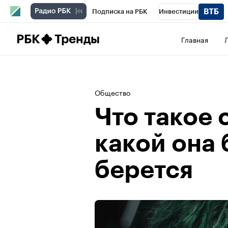
Подписка на РБК
Инвестиции
Школа управления РБК
РБК Образова
РБК
Тренды
Главная
РБК Бизнес-среда
Дискуссионный клу
Конференции СПб
Спецпроекты
П
Общество
Рынок наличной валюты
Что такое 
какой она 
берется