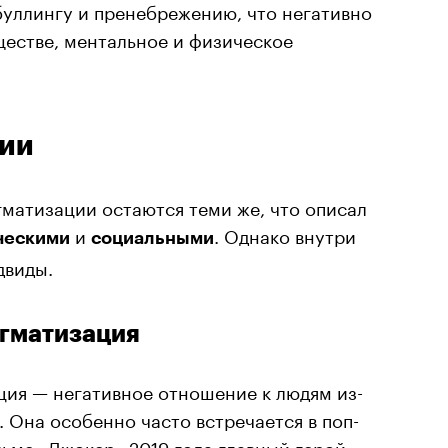
буллингу и пренебрежению, что негативно
ществе, ментальное и физическое
ции
матизации остаются теми же, что описал
и
. Однако внутри
ческими
социальными
двиды.
игматизация
ция — негативное отношение к людям из-
 Она особенно часто встречается в поп-
льме «Джокер» 2019 года главный герой