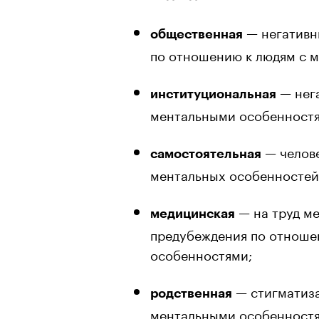
— негативн
общественная
по отношению к людям с 
— нега
институциональная
ментальными особенностям
— челове
самостоятельная
ментальных особенностей
— на труд м
медицинская
предубеждения по отноше
особенностями;
— стигматиза
родственная
ментальными особенност