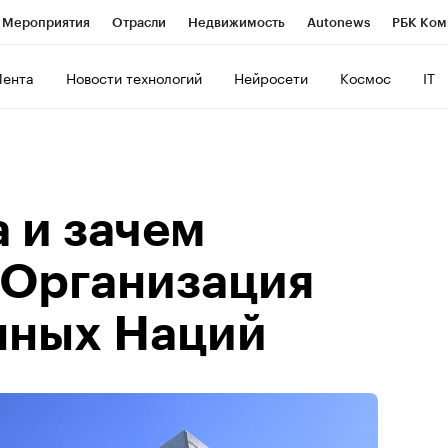
Мероприятия
Отрасли
Недвижимость
Autonews
РБК Ком
ние
РБК Курсы
РБК Life
Тренды
Визионеры
Национальн
Лента
Новости технологий
Нейросети
Космос
IT
б
Исследования
Кредитные рейтинги
Франшизы
Газета
Политика
Экономика
Бизнес
Технологии и медиа
Фин
 и зачем
 Организация
нных Наций