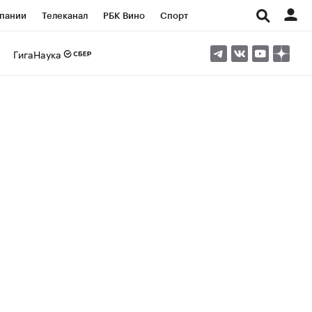
пании
Телеканал
РБК Вино
Спорт
ые проекты
Город
Стиль
Крипто
ГигаНаука
Спецпроекты СПб
Конференции СПб
ансы
Рынок наличной валюты