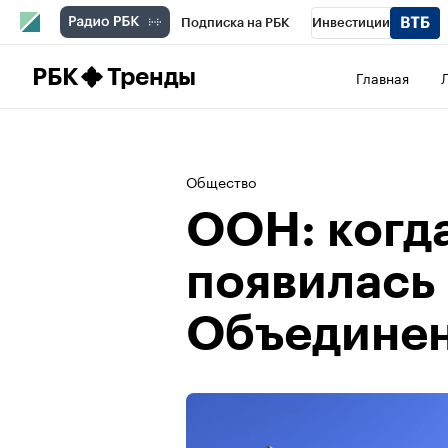
Подписка на РБК
Инвестиции
Школа управления РБК
РБК Образова
РБК
Тренды
Главная
РБК Бизнес-среда
Дискуссионный клу
Спецпроекты
Проверка контрагентов
Общество
ООН: когда
появилась
Объедине