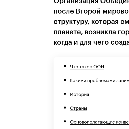
Организация Объедин
после Второй мирово
структуру, которая с
планете, возникла го
когда и для чего соз
Что такое ООН
Какими проблемами зани
История
Страны
Основополагающие конве