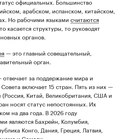
татус официальных. Большинство
ийском, арабском, испанском, китайском,
ах. Но рабочими языками
считаются
то касается структуры, то руководят
новных органов.
ея
— это главный совещательный,
авительный орган.
 отвечает за поддержание мира и
Совета включает 15 стран. Пять из них —
 (Россия, Китай, Великобритания, США и
тран носят статус непостоянных. Их
ом на два года. В 2026 году
ми являются Бахрейн, Колумбия,
ублика Конго, Дания, Греция, Латвия,
анама и Сомали.