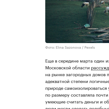
Фото: Elina Sazonova / Pexels
Еще в середине марта один 
Московской области
рассужд
на рынке загородных домов 
адекватной степени логичные
природе самоизолироваться у
по размеру составляла почти 
умеющие считать деньги и о
люди могли сделать подобны