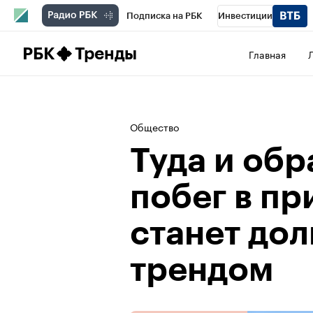
Подписка на РБК
Инвестиции
Школа управления РБК
РБК Образова
РБК
Тренды
Главная
РБК Бизнес-среда
Дискуссионный клу
Спецпроекты
Проверка контрагентов
Общество
Туда и обр
побег в пр
станет до
трендом