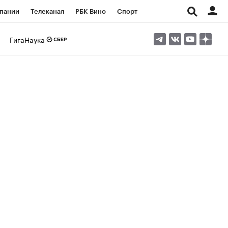
пании
Телеканал
РБК Вино
Спорт
ые проекты
Город
Стиль
Крипто
ГигаНаука
Спецпроекты СПб
Конференции СПб
ансы
Рынок наличной валюты