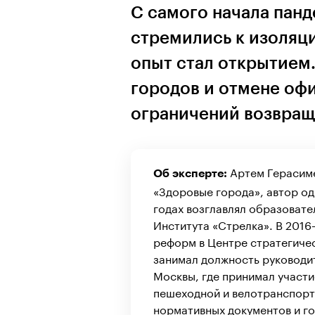
С самого начала пан
стремились к изоляци
опыт стал открытием
городов и отмене офи
ограничений возвраща
Артем Герасиме
Об эксперте:
«Здоровые города», автор о
годах возглавлял образоват
Института «Стрелка». В 201
реформ в Центре стратегичес
занимал должность руководи
Москвы, где принимал участи
пешеходной и велотранспорт
нормативных документов и го