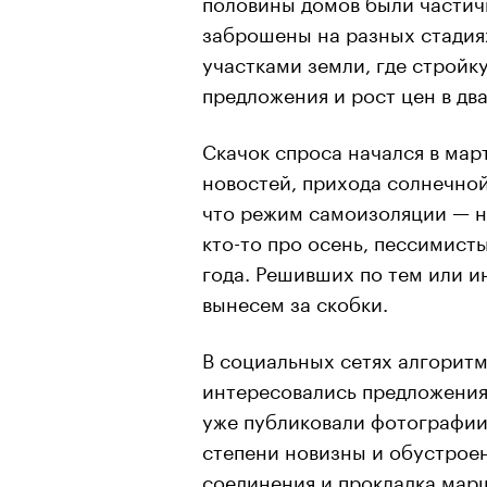
половины домов были частич
заброшены на разных стадиях
участками земли, где стройк
предложения и рост цен в дв
Скачок спроса начался в мар
новостей, прихода солнечной
что режим самоизоляции — на
кто-то про осень, пессимист
года. Решивших по тем или и
вынесем за скобки.
В социальных сетях алгорит
интересовались предложениям
уже публиковали фотографии 
степени новизны и обустрое
соединения и прокладка мар