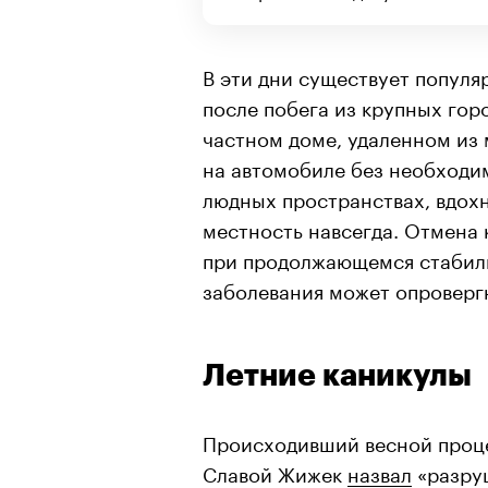
В эти дни существует популя
после побега из крупных гор
частном доме, удаленном из 
на автомобиле без необходим
людных пространствах, вдохн
местность навсегда. Отмена
при продолжающемся стабиль
заболевания может опровергн
Летние каникулы
Происходивший весной проц
Славой Жижек
назвал
«разру