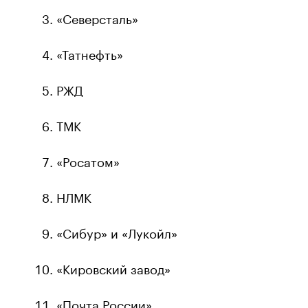
«Северсталь»
«Татнефть»
РЖД
ТМК
«Росатом»
НЛМК
«Сибур» и «Лукойл»
«Кировский завод»
«Почта России»