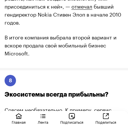
присоединиться к ней», —
отмечал
бывший
гендиректор Nokia Стивен Элоп в начале 2010
годов.
В итоге компания выбрала второй вариант и
вскоре продала свой мобильный бизнес
Microsoft.
8
Экосистемы всегда прибыльны?
Совсем необязательно. К примеру, сервис
Spotify, который называют музыкальной
Главная
Лента
Подписаться
Поделиться
экосистемой, продолжает
терять деньги
,