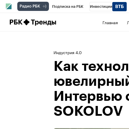
Подписка на РБК
Инвестиции
Школа управления РБК
РБК Образова
РБК
Тренды
Главная
РБК Бизнес-среда
Дискуссионный клу
Спецпроекты
Проверка контрагентов
Индустрия 4.0
Как техно
ювелирны
Интервью 
SOKOLOV