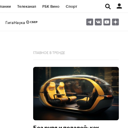
пании
Телеканал
РБК Вино
Спорт
ые проекты
Город
Стиль
Крипто
ГигаНаука
Спецпроекты СПб
Конференции СПб
ансы
Рынок наличной валюты
ГЛАВНОЕ В ТРЕНДЕ