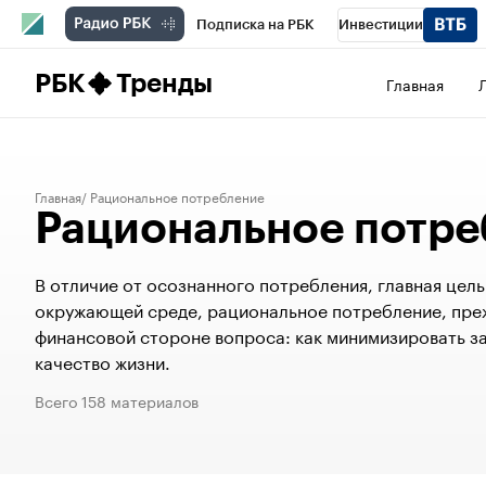
Подписка на РБК
Инвестиции
Школа управления РБК
РБК Образова
РБК
Тренды
Главная
РБК Бизнес-среда
Дискуссионный клу
Конференции СПб
Спецпроекты
П
Главная
Рациональное потребление
Рациональное потре
Рынок наличной валюты
В отличие от осознанного потребления, главная цел
окружающей среде, рациональное потребление, преж
финансовой стороне вопроса: как минимизировать за
качество жизни.
Всего 158 материалов