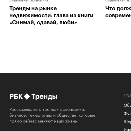
Тренды на рынке
Что долж
недвижимости: глава из книги
совреме
«Снимай, сдавай, люби»
ТРЕ
РБК
Тренды
Об
Рассказываем о трендах в экономике,
Фут
бизнесе, технологиях и обществе, которые
прямо сейчас меняют нашу жизнь
Ше
Инд