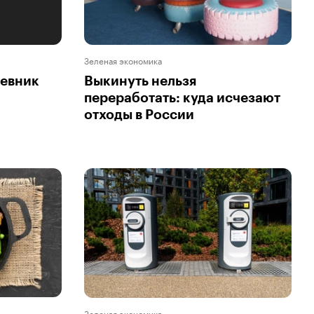
Зеленая экономика
невник
Выкинуть нельзя
переработать: куда исчезают
отходы в России
Зеленая экономика