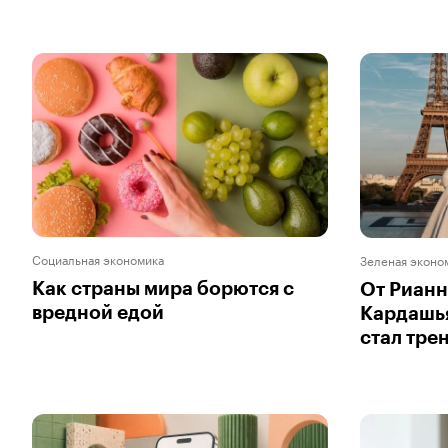
Социальная экономика
Зеленая эконо
Как страны мира борются с
От Рианн
вредной едой
Кардашья
стал тре