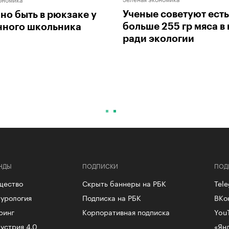
Ученые советуют есть
но быть в рюкзаке у
больше 255 гр мяса в
нного школьника
ради экологии
НДЫ
ПОДПИСКИ
ПОД
щество
Скрыть баннеры на РБК
Tel
урология
Подписка на РБК
ВКо
ринг
Корпоративная подписка
You
устрия 4.0
«Ян