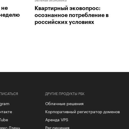
 не
Квартирный эковопрос:
 неделю
осознанное потребление в
российских условиях
ПИСАТЬСЯ
ДРУГИЕ ПРОДУКТЫ РБК
egram
Облачные решения
нтакте
Корпоративный регистратор доменов
Tube
Аренда VPS
декс.Дзен»
Рег.решения