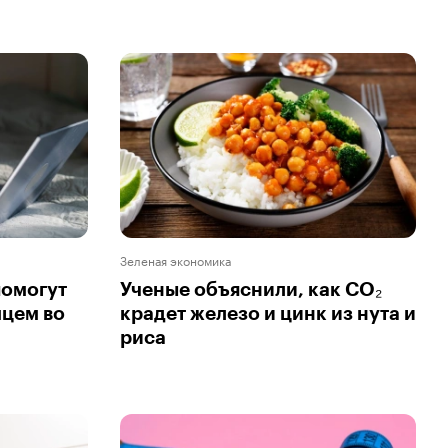
Зеленая экономика
помогут
Ученые объяснили, как CO₂
мцем во
крадет железо и цинк из нута и
риса