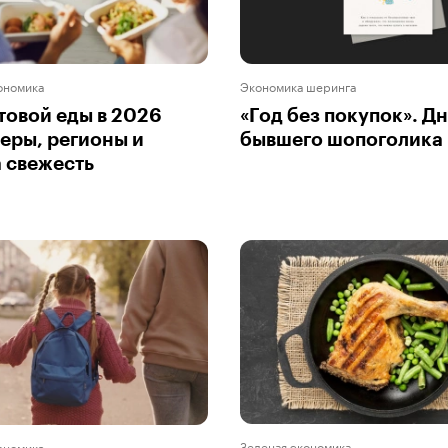
ономика
Экономика шеринга
товой еды в 2026
«Год без покупок». Д
меры, регионы и
бывшего шопоголика
а свежесть
Зеленая экономика
ономика