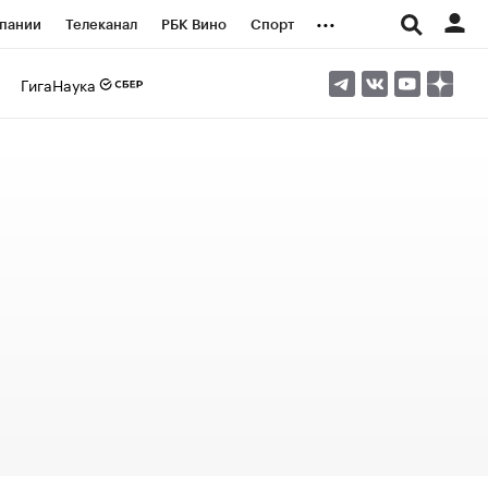
...
пании
Телеканал
РБК Вино
Спорт
ые проекты
Город
Стиль
Крипто
ГигаНаука
Спецпроекты СПб
логии и медиа
Финансы