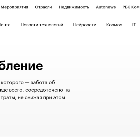
Мероприятия
Отрасли
Недвижимость
Autonews
РБК Ком
ние
РБК Курсы
РБК Life
Тренды
Визионеры
Национальн
Лента
Новости технологий
Нейросети
Космос
IT
б
Исследования
Кредитные рейтинги
Франшизы
Газета
роверка контрагентов
Политика
Экономика
Бизнес
Техно
бление
ь которого — забота об
де всего, сосредоточено на
траты, не снижая при этом