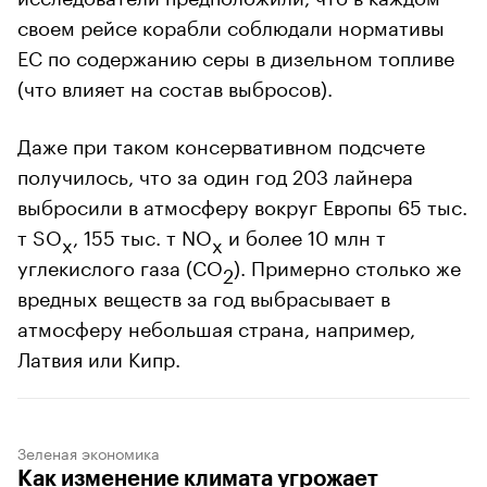
своем рейсе корабли соблюдали нормативы
ЕС по содержанию серы в дизельном топливе
(что влияет на состав выбросов).
Даже при таком консервативном подсчете
получилось, что за один год 203 лайнера
выбросили в атмосферу вокруг Европы 65 тыс.
т SO
, 155 тыс. т NO
и более 10 млн т
x
x
углекислого газа (CO
). Примерно столько же
2
вредных веществ за год выбрасывает в
атмосферу небольшая страна, например,
Латвия или Кипр.
00:00
/
00:00
Зеленая экономика
Как изменение климата угрожает