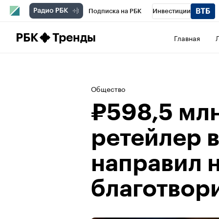
Подписка на РБК
Инвестиции
Школа управления РБК
РБК Образова
РБК
Тренды
Главная
РБК Бизнес-среда
Дискуссионный клу
Конференции СПб
Спецпроекты
П
Общество
Рынок наличной валюты
₽598,5 мл
ретейлер 
направил 
благотвор