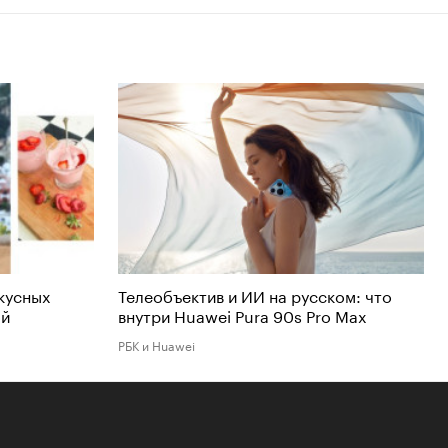
кусных
Телеобъектив и ИИ на русском: что
ой
внутри Huawei Pura 90s Pro Max
РБК и Huawei