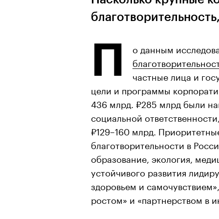
благотворительность,
П
о данным исследов
благотворительност
частные лица и гос
цели и программы корпорати
436 млрд. ₽285 млрд были н
социальной ответственности
₽129–160 млрд. Приоритетны
благотворительности в Росс
образование, экология, медиц
устойчивого развития лидир
здоровьем и самочувствием»
ростом» и «партнерством в и