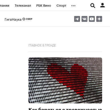
...
пании
Телеканал
РБК Вино
Спорт
ые проекты
Город
Стиль
Крипто
ГигаНаука
Спецпроекты СПб
логии и медиа
Финансы
ГЛАВНОЕ В ТРЕНДЕ