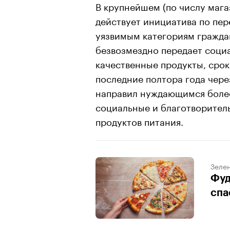
В крупнейшем (по числу мага
действует инициатива по пе
уязвимым категориям гражда
безвозмездно передает соц
качественные продукты, срок
последние полтора года чер
направил нуждающимся более 
социальные и благотворитель
продуктов питания.
Зеле
Фуд
спа