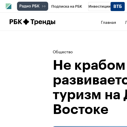
Подписка на РБК
Инвестиции
Школа управления РБК
РБК Образова
РБК
Тренды
Главная
РБК Бизнес-среда
Дискуссионный клу
Спецпроекты
Проверка контрагентов
Общество
Не крабом
развивает
туризм на
Востоке