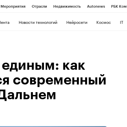
Мероприятия
Отрасли
Недвижимость
Autonews
РБК Ком
ние
РБК Курсы
РБК Life
Тренды
Визионеры
Национальн
Лента
Новости технологий
Нейросети
Космос
IT
б
Исследования
Кредитные рейтинги
Франшизы
Газета
Политика
Экономика
Бизнес
Технологии и медиа
Фин
 единым: как
ся современный
 Дальнем