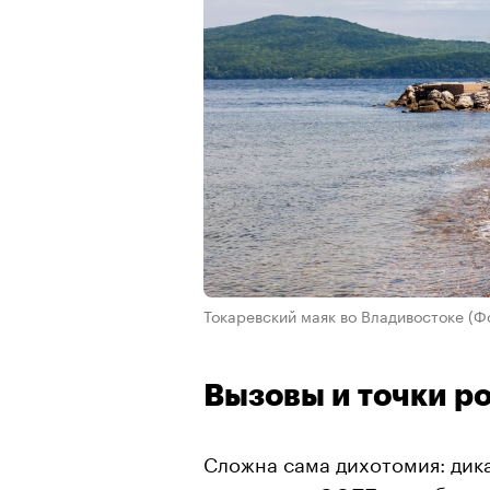
Токаревский маяк во Владивостоке
(Ф
Вызовы и точки р
Сложна сама дихотомия: дика