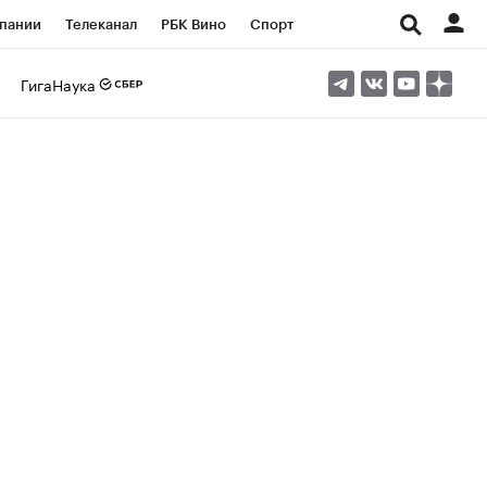
пании
Телеканал
РБК Вино
Спорт
ые проекты
Город
Стиль
Крипто
ГигаНаука
Спецпроекты СПб
Конференции СПб
ансы
Рынок наличной валюты