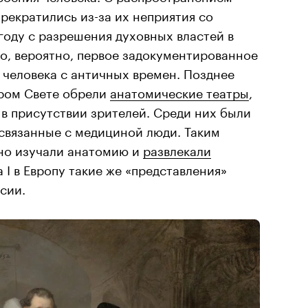
прекратились из-за их неприятия со
 году с разрешения духовных властей в
о, вероятно, первое задокументированное
человека с античных времен. Позднее
ром Свете обрели
анатомические театры
,
 в присутствии зрителей. Среди них были
 связанные с медициной люди. Таким
но изучали анатомию и
развлекали
а I в Европу такие же «представления»
сии.