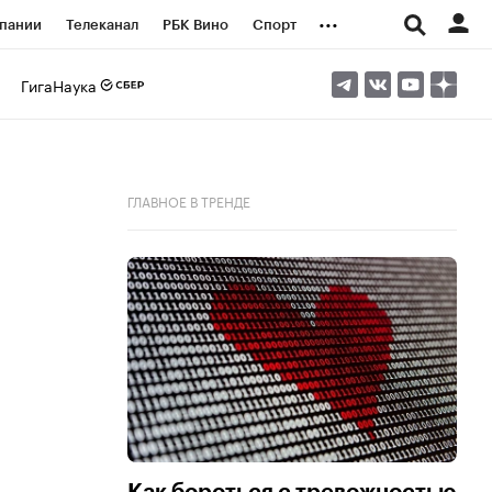
...
пании
Телеканал
РБК Вино
Спорт
ые проекты
Город
Стиль
Крипто
ГигаНаука
Спецпроекты СПб
логии и медиа
Финансы
ГЛАВНОЕ В ТРЕНДЕ