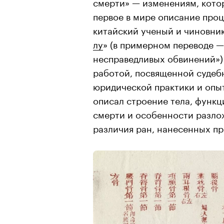
смерти» — изменениям, котор
первое в мире описание про
китайский ученый и чиновник 
лу
» (в примерном переводе —
несправедливых обвинений»)
работой, посвященной судеб
юридической практики и опы
описал строение тела, функц
смерти и особенности разлож
различия ран, нанесенных пр