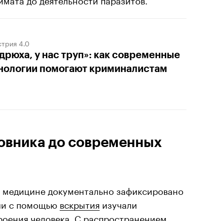
трия 4.0
дрюха, у нас труп»: как современные
нологии помогают криминалистам
новника до современных
в медицине документально зафиксировано
ачи с помощью
вскрытия
изучали
роения человека. С распространением