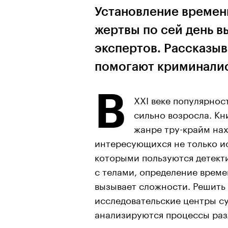
Установление времен
жертвы по сей день в
экспертов. Рассказыв
помогают криминалис
В
XXI веке популярно
сильно возросла. Кн
жанре тру-крайм нах
интересующихся не только и
которыми пользуются детекти
с телами, определение време
вызывает сложности. Решить
исследовательские центры с
анализируются процессы раз
различных параметров, от кл