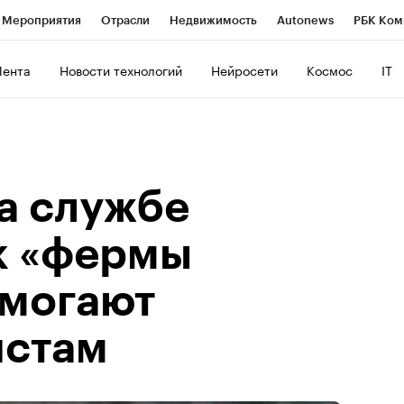
Мероприятия
Отрасли
Недвижимость
Autonews
РБК Ком
ние
РБК Курсы
РБК Life
Тренды
Визионеры
Национальн
Лента
Новости технологий
Нейросети
Космос
IT
б
Исследования
Кредитные рейтинги
Франшизы
Газета
роверка контрагентов
Политика
Экономика
Бизнес
Техно
а службе
к «фермы
омогают
истам