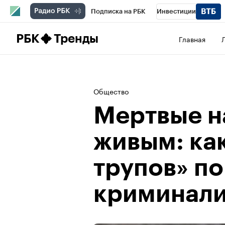
Подписка на РБК
Инвестиции
Школа управления РБК
РБК Образова
РБК
Тренды
Главная
РБК Бизнес-среда
Дискуссионный клу
Конференции СПб
Спецпроекты
П
Общество
Рынок наличной валюты
Мертвые н
живым: ка
трупов» п
криминал