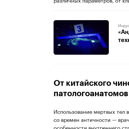
Индус
«Ан
тех
От китайского чи
патологоанатомов
Использование мертвых тел 
со времен античности — вр
особенности внутреннего ст