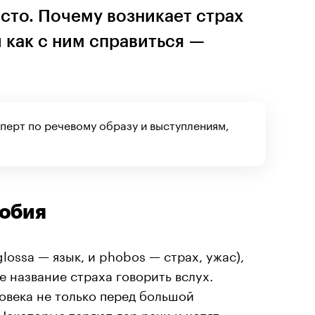
сто. Почему возникает страх
и как с ним справиться —
перт по речевому образу и выступлениям,
фобия
lossa — язык, и phobos — страх, ужас),
е название страха говорить вслух.
овека не только перед большой
 Некоторые теряют дар речи и хотят