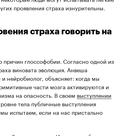
угих проявления страха изнурительны.
вения страха говорить на
о причин глоссофобии. Согласно одной из
траха виновата эволюция. Анвеша
и нейробиолог, объясняет: когда мы
римитивные части мозга активируются и
изма на опасность. В своем
выступлении
 уровне тела публичные выступления
мы испытаем, если на нас пристально
котт Беркун
в книге «Исповедь публичного