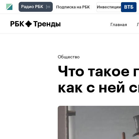
Подписка на РБК
Инвестиции
Школа управления РБК
РБК Образова
РБК
Тренды
Главная
РБК Бизнес-среда
Дискуссионный клу
Спецпроекты
Проверка контрагентов
Общество
Что такое 
как с ней 