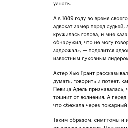
узнать.
А в 1889 году во время свое
адвокат замер перед судьей, 
кружилась голова, и мне казал
обнаружил, что не могу говор
задрожал», —
поделится
адвок
известным духовным лидером
Актер Хью Грант
рассказывал
думать, говорить и потеет, к
Певица Адель
признавалась
,
тошнит от волнения. А перед
что сбежала через пожарный
Таким образом, симптомы и 
от случая к случаю. При это