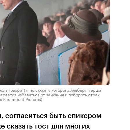
оль говорит!», по сюжету которого Альберт, герцог
тарается избавиться от заикания и побороть страх
: Paramount Pictures)
, согласиться быть спикером
е сказать тост для многих