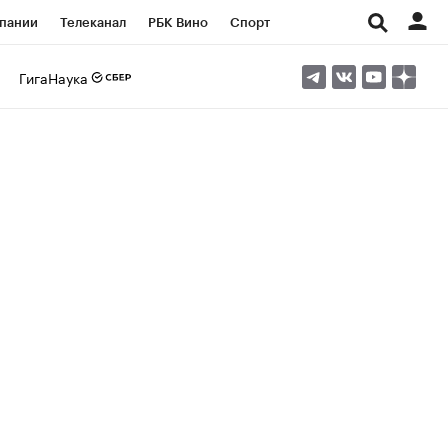
пании
Телеканал
РБК Вино
Спорт
ые проекты
Город
Стиль
Крипто
ГигаНаука
Спецпроекты СПб
Конференции СПб
ансы
Рынок наличной валюты