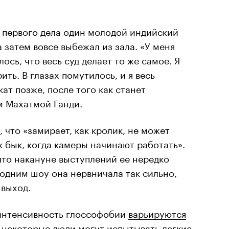
го первого дела один молодой индийский
а затем вовсе выбежал из зала. «У меня
ось, что весь суд делает то же самое. Я
ить. В глазах помутилось, и я весь
ат позже, после того как станет
 Махатмой Ганди.
, что «замирает, как кролик, не может
ак бык, когда камеры начинают работать».
 что накануне выступлений ее нередко
 одним шоу она нервничала так сильно,
 выход.
интенсивность глоссофобии
варьируются
м некоторые люди могут испытывать легкие