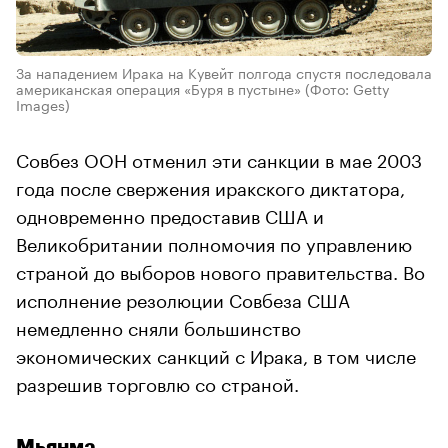
За нападением Ирака на Кувейт полгода спустя последовала
американская операция «Буря в пустыне»
(Фото: Getty
Images)
Совбез ООН отменил эти санкции в мае 2003
года после свержения иракского диктатора,
одновременно предоставив США и
Великобритании полномочия по управлению
страной до выборов нового правительства. Во
исполнение резолюции Совбеза США
немедленно сняли большинство
экономических санкций с Ирака, в том числе
разрешив торговлю со страной.
Мьянма