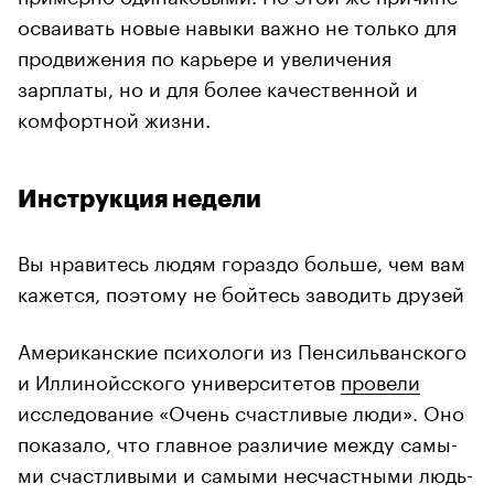
осваивать новые навыки важно не только для
продвижения по карьере и увеличения
зарплаты, но и для более качественной и
комфортной жизни.
Инструкция недели
Вы нравитесь людям гораздо больше, чем вам
кажется, поэтому не бойтесь заводить друзей
Аме­ри­кан­ские пси­хо­ло­ги из Пенсильванского
и Иллинойсского университетов
провели
исследование «Очень счаст­ли­вые люди». Оно
по­ка­за­ло, что глав­ное раз­ли­чие меж­ду са­мы­
ми счаст­ли­вы­ми и са­мы­ми несчаст­ны­ми людь­