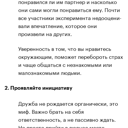
по­нра­вил­ся ли им парт­нер и на­сколь­ко
они сами могли понравиться ему. Почти
все участники эксперимента недо­оце­ни­
ва­ли впечатление, которое они
произвели на других.
Уверенность в том, что вы нравитесь
окружающим, поможет перебороть страх
и чаще общаться с незнакомыми или
малознакомыми людьми.
2. Проявляйте инициативу
Дружба не рождается органически, это
миф. Важно брать на себя
ответственность, а не пассивно ждать.
Но просто прийти в людное место