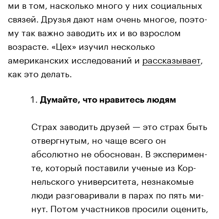
ми в том, на­сколь­ко мно­го у них со­ци­аль­ных
свя­зей. Дру­зья дают нам очень мно­гое, по­это­
му так важно заводить их и во взрослом
возрасте. «Цех» изучил несколько
американских исследований и
рассказывает
,
как это де­лать.
Ду­май­те, что нра­ви­тесь лю­дям
Страх заводить друзей — это страх быть
отвергнутым, но чаще всего он
абсолютно не обоснован. В экс­пе­ри­мен­
те, ко­то­рый по­ста­ви­ли уче­ные из Кор­
нель­ско­го уни­вер­си­те­та, незна­ко­мые
люди раз­го­ва­ри­ва­ли в па­рах по пять ми­
нут. По­том участников про­си­ли оце­нить,