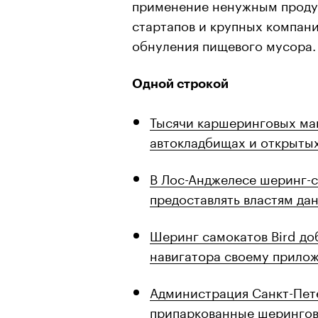
применение ненужным продук
стартапов и крупных компани
обнуления пищевого мусора.
Одной строкой
Тысячи каршеринговых маш
автокладбищах и открытых
В Лос-Анджелесе шеринг-с
предоставлять властям да
Шеринг самокатов Bird до
навигатора своему прило
Администрация Санкт-Пет
припаркованные шеринго