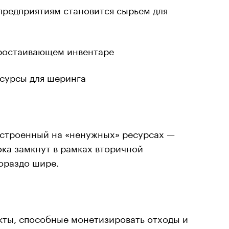
предприятиям становится сырьем для
простаивающем инвентаре
есурсы для шеринга
построенный на «ненужных» ресурсах —
ока замкнут в рамках вторичной
ораздо шире.
кты, способные монетизировать отходы и