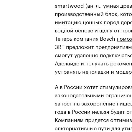
smartwood (англ., умная дре
производственный блок, кот
имитацию ценных пород дерев
водной основе и щепу от про
Теперь компания Bosch
помож
3RT предложит предприятиям 
смогут удаленно подключать
Аделаиде и получать рекоме
устранять неполадки и модер
А в России
хотят стимулиров
законодательными ограниче
запрет на захоронение пищев
года в России нельзя будет о
Компаниям придется оптимизи
альтернативные пути для ути