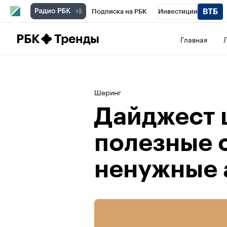
Подписка на РБК
Инвестиции
Школа управления РБК
РБК Образова
РБК
Тренды
Главная
РБК Бизнес-среда
Дискуссионный клу
Конференции СПб
Спецпроекты
П
Шеринг
Рынок наличной валюты
Дайджест 
полезные 
ненужные 