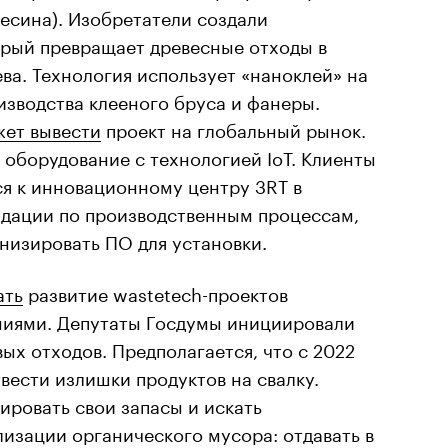
весина). Изобретатели создали
орый превращает древесные отходы в
а. Технология использует «наноклей» на
изводства клееного бруса и фанеры.
ет вывести
проект на глобальный рынок.
оборудование с технологией IoT. Клиенты
ся к инновационному центру 3RT в
ндации по производственным процессам,
низировать ПО для установки.
ать
развитие wastetech-проектов
ниями. Депутаты Госдумы инициировали
ых отходов. Предполагается, что с 2022
твести излишки продуктов на свалку.
ровать свои запасы и искать
лизации органического мусора: отдавать в