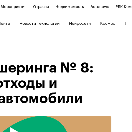
Мероприятия
Отрасли
Недвижимость
Autonews
РБК Ком
ние
РБК Курсы
РБК Life
Тренды
Визионеры
Национальн
Лента
Новости технологий
Нейросети
Космос
IT
б
Исследования
Кредитные рейтинги
Франшизы
Газета
роверка контрагентов
Политика
Экономика
Бизнес
Техно
шеринга № 8:
отходы и
автомобили