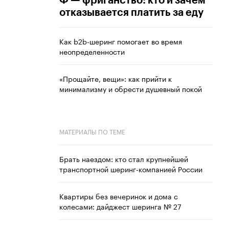
Ф — фриганство: кто и зачем
отказывается платить за еду
Как b2b-шеринг помогает во время
неопределенности
«Прощайте, вещи»: как прийти к
минимализму и обрести душевный покой
МАТЕРИАЛЫ ПО ТЕМЕ
Брать наездом: кто стал крупнейшей
транспортной шеринг-компанией России
Квартиры без вечеринок и дома с
колесами: дайджест шеринга № 27