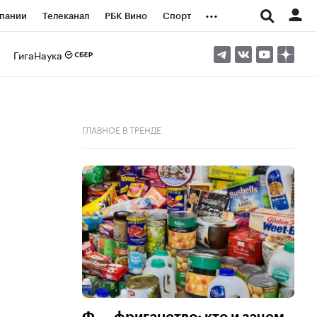
...
пании
Телеканал
РБК Вино
Спорт
ые проекты
Город
Стиль
Крипто
ГигаНаука
Спецпроекты СПб
логии и медиа
Финансы
ГЛАВНОЕ В ТРЕНДЕ