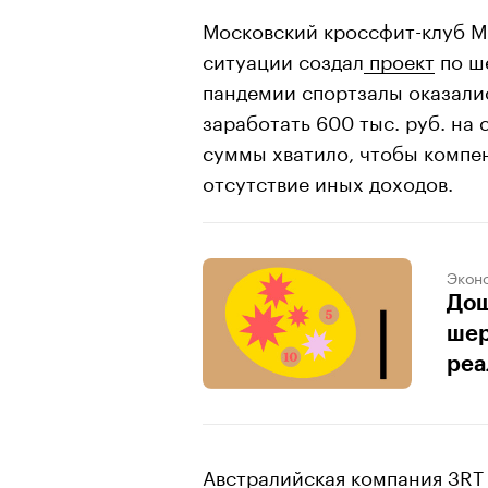
Московский кроссфит-клуб MS
ситуации создал
проект
по ше
пандемии спортзалы оказали
заработать 600 тыс. руб. на
суммы хватило, чтобы компе
отсутствие иных доходов.
Экон
Дош
шер
реа
Австралийская компания 3RT 