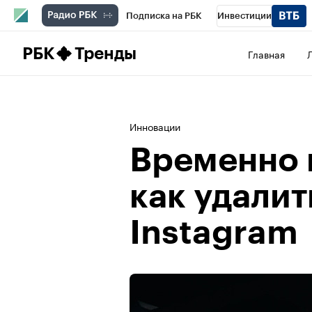
Подписка на РБК
Инвестиции
Школа управления РБК
РБК Образова
РБК
Тренды
Главная
РБК Бизнес-среда
Дискуссионный клу
Конференции СПб
Спецпроекты
П
Инновации
Рынок наличной валюты
Временно 
как удалит
Instagram