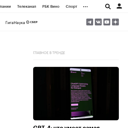
...
пании
Телеканал
РБК Вино
Спорт
ые проекты
Город
Стиль
Крипто
ГигаНаука
Спецпроекты СПб
логии и медиа
Финансы
ГЛАВНОЕ В ТРЕНДЕ