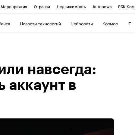
Мероприятия
Отрасли
Недвижимость
Autonews
РБК Ком
ние
РБК Курсы
РБК Life
Тренды
Визионеры
Национальн
Лента
Новости технологий
Нейросети
Космос
IT
б
Исследования
Кредитные рейтинги
Франшизы
Газета
роверка контрагентов
Политика
Экономика
Бизнес
Техно
или навсегда:
ь аккаунт в