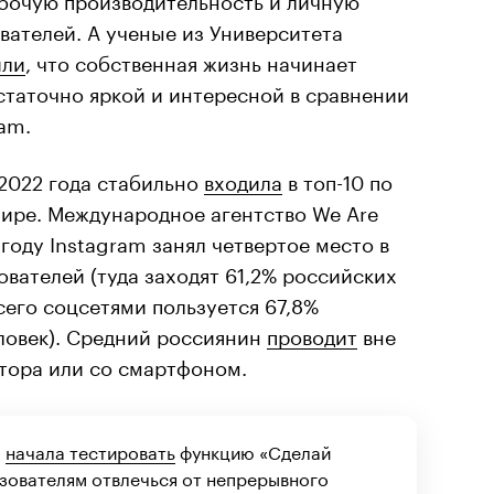
вателей. А ученые из Университета
или
, что собственная жизнь начинает
статочно яркой и интересной в сравнении
ram.
 2022 года стабильно
входила
в топ-10 по
мире. Международное агентство We Are
1 году Instagram занял четвертое место в
ователей (туда заходят 61,2% российских
сего соцсетями пользуется 67,8%
ловек). Средний россиянин
проводит
вне
итора или со смартфоном.
m
начала тестировать
функцию «Сделай
зователям отвлечься от непрерывного