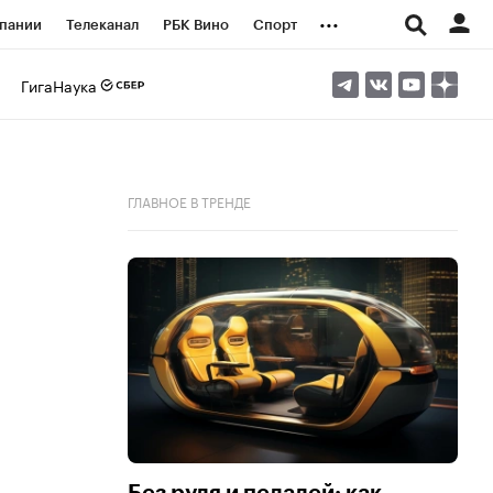
...
пании
Телеканал
РБК Вино
Спорт
ые проекты
Город
Стиль
Крипто
ГигаНаука
Спецпроекты СПб
логии и медиа
Финансы
ГЛАВНОЕ В ТРЕНДЕ