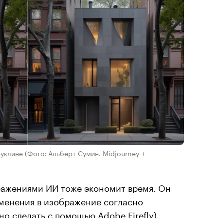
руклине
(Фото: Альберт Сумин. Midjourney +
ражениями ИИ тоже экономит время. Он
зменения в изображение согласно
жно сделать с помощью
Adobe Firefly
),