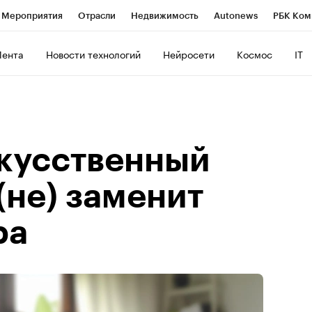
Мероприятия
Отрасли
Недвижимость
Autonews
РБК Ком
ние
РБК Курсы
РБК Life
Тренды
Визионеры
Национальн
Лента
Новости технологий
Нейросети
Космос
IT
б
Исследования
Кредитные рейтинги
Франшизы
Газета
роверка контрагентов
Политика
Экономика
Бизнес
Техно
кусственный
(не) заменит
ра