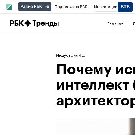
Подписка на РБК
Инвестиции
Школа управления РБК
РБК Образова
РБК
Тренды
Главная
РБК Бизнес-среда
Дискуссионный клу
Конференции СПб
Спецпроекты
П
Индустрия 4.0
Рынок наличной валюты
Почему ис
интеллект 
архитекто