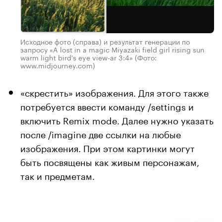
Исходное фото (справа) и результат генерации по
запросу «A lost in a magic Miyazaki field girl rising sun
warm light bird's eye view-ar 3:4»
(Фото:
www.midjourney.com)
«скрестить» изображения. Для этого также
потребуется ввести команду /settings и
включить Remix mode. Далее нужно указать
после /imagine две ссылки на любые
изображения. При этом картинки могут
быть посвящены как живым персонажам,
так и предметам.