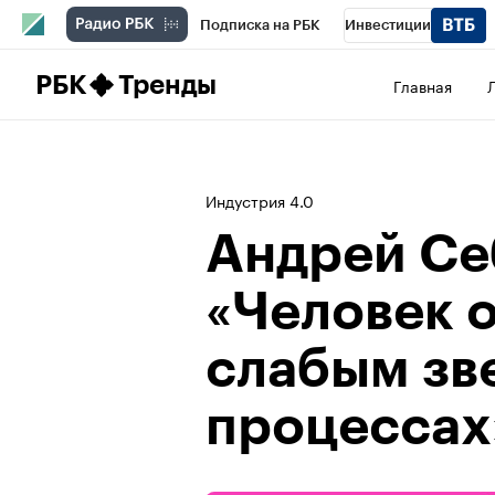
Подписка на РБК
Инвестиции
Школа управления РБК
РБК Образова
РБК
Тренды
Главная
РБК Бизнес-среда
Дискуссионный клу
Спецпроекты
Проверка контрагентов
Индустрия 4.0
Андрей Се
«Человек 
слабым зв
процессах