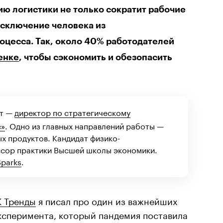
ию логистики не только сократит рабочие
 исключение человека из
оцесса. Так, около 40% работодателей
енке
, чтобы сэкономить и обезопасить
нт —
директор по стратегическому
с»
. Одно из главных направлений работы —
х продуктов. Кандидат физико-
ссор практики Высшей школы экономики.
Sparks
.
К Тренды
я писал про один из важнейших
ксперимента, который пандемия поставила