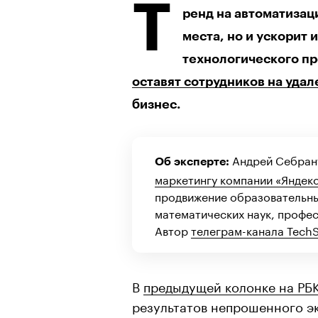
Т
ренд на автоматизац
места, но и ускорит
технологического пр
оставят сотрудников на удал
бизнес.
Андрей Себра
Об эксперте:
маркетингу компании «Яндек
продвижение образовательны
математических наук, профе
Автор
телеграм-канала Tech
В
предыдущей колонке на РБ
результатов непрошенного э