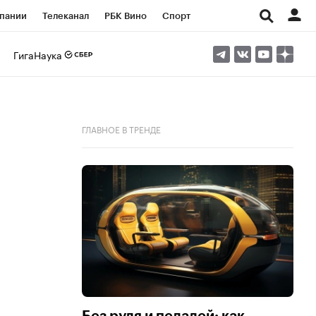
пании
Телеканал
РБК Вино
Спорт
ые проекты
Город
Стиль
Крипто
ГигаНаука
Спецпроекты СПб
Конференции СПб
ансы
Рынок наличной валюты
ГЛАВНОЕ В ТРЕНДЕ