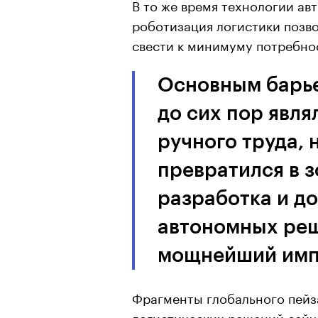
В то же время технологии ав
роботизация логистики позво
свести к минимуму потребнос
Основным барье
до сих пор явля
ручного труда, 
превратился в з
разработка и д
автономных ре
мощнейший имп
Фрагменты глобального пейз
логистических решений сейча