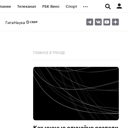
...
пании
Телеканал
РБК Вино
Спорт
ые проекты
Город
Стиль
Крипто
ГигаНаука
Спецпроекты СПб
логии и медиа
Финансы
ГЛАВНОЕ В ТРЕНДЕ