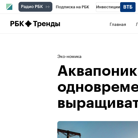
Подписка на РБК
Инвестиции
Школа управления РБК
РБК Образова
РБК
Тренды
Главная
РБК Бизнес-среда
Дискуссионный клу
Конференции СПб
Спецпроекты
П
Эко-номика
Рынок наличной валюты
Аквапоник
одноврем
выращиват