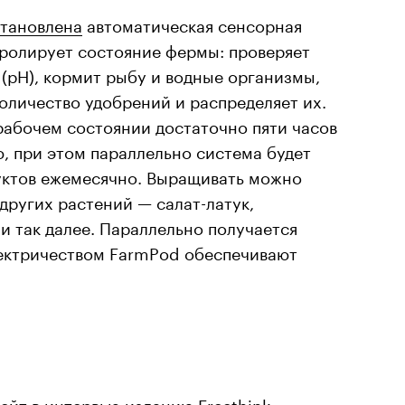
становлена
автоматическая сенсорная
тролирует состояние фермы: проверяет
(рН), кормит рыбу и водные организмы,
оличество удобрений и распределяет их.
рабочем состоянии достаточно пяти часов
ю, при этом параллельно система будет
дуктов ежемесячно. Выращивать можно
 других растений — салат-латук,
 и так далее. Параллельно получается
лектричеством FarmPod обеспечивают
йт в интервью изданию Freethink