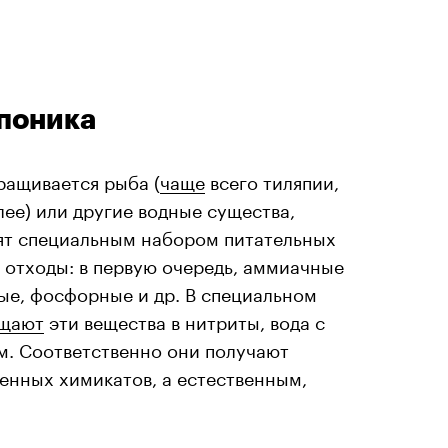
апоника
ращивается рыба (
чаще
всего тиляпии,
лее) или другие водные существа,
мят специальным набором питательных
 отходы: в первую очередь, аммиачные
ые, фосфорные и др. В специальном
ащают
эти вещества в нитриты, вода с
м. Соответственно они получают
венных химикатов, а естественным,