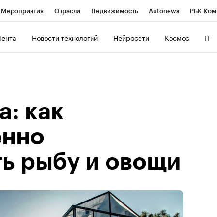
Мероприятия
Отрасли
Недвижимость
Autonews
РБК Ком
ние
РБК Курсы
РБК Life
Тренды
Визионеры
Национальн
Лента
Новости технологий
Нейросети
Космос
IT
б
Исследования
Кредитные рейтинги
Франшизы
Газета
роверка контрагентов
Политика
Экономика
Бизнес
Техно
а: как
енно
ь рыбу и овощи