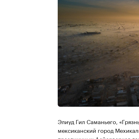
Элиуд Гил Саманьего, «Грязн
мексиканский город Мехикали 
праздничных фейерверков гор