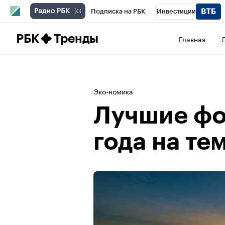
Подписка на РБК
Инвестиции
Школа управления РБК
РБК Образова
РБК
Тренды
Главная
РБК Бизнес-среда
Дискуссионный клу
Конференции СПб
Спецпроекты
П
Эко-номика
Рынок наличной валюты
Лучшие фо
года на те