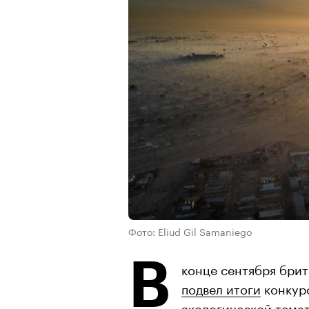
Фото: Eliud Gil Samaniego
В
конце сентября бри
подвел итоги
конкур
экологической темат