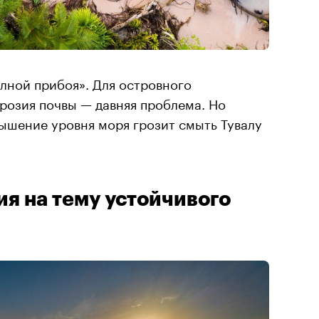
олной прибоя». Для островного
эрозия почвы — давняя проблема. Но
ышение уровня моря грозит смыть Тувалу
я на тему устойчивого