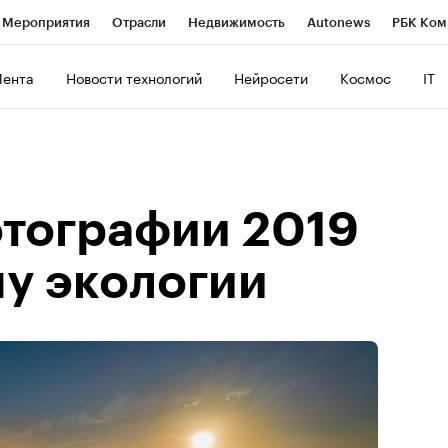
Мероприятия
Отрасли
Недвижимость
Autonews
РБК Ком
ние
РБК Курсы
РБК Life
Тренды
Визионеры
Национальн
Лента
Новости технологий
Нейросети
Космос
IT
б
Исследования
Кредитные рейтинги
Франшизы
Газета
роверка контрагентов
Политика
Экономика
Бизнес
Техно
тографии 2019
му экологии