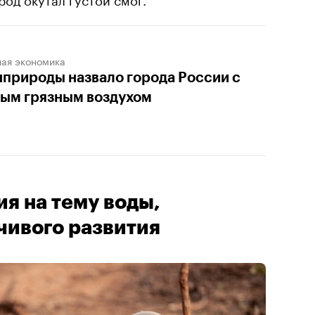
ная экономика
природы назвало города России с
ым грязным воздухом
я на тему воды,
чивого развития