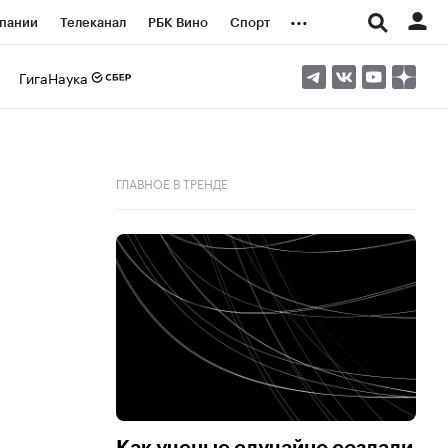
...
пании
Телеканал
РБК Вино
Спорт
ые проекты
Город
Стиль
Крипто
ГигаНаука
Спецпроекты СПб
логии и медиа
Финансы
ГЛАВНОЕ В ТРЕНДЕ