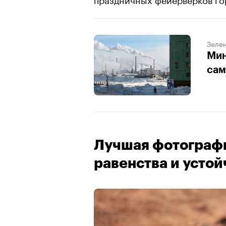
Зеле
Мин
сам
Лучшая фотографи
равенства и устой