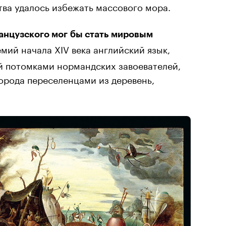
ва удалось избежать массового мора.
ранцузского мог бы стать мировым
мий начала XIV века английский язык,
й потомками нормандских завоевателей,
орода переселенцами из деревень,