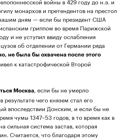
елопоннесской войны в 429 году до н.э. и
огилу монархов и претендентов на престол
к нашим дням — если бы президент США
 испанским гриппом во время Парижской
оду и не уступил ввиду ослабления
цузов об отделении от Германии ряда
о, не была бы охвачена после этого
ривел к катастрофической Второй
, если бы не умерло
иться Москва
 результате чего князем стал его
ый впоследствии Донским, и если бы не
емя чумы 1347–53 годов, в то время как в
на сильная система застав, которая
ин. Считается, что благодаря этому