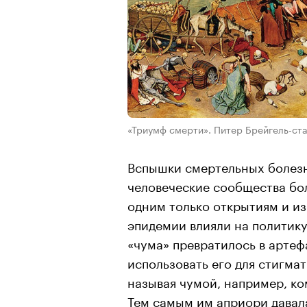
«Триумф смерти». Питер Брейгель-ста
Вспышки смертельных болезн
человеческие сообщества бол
одним только открытиям и и
эпидемии влияли на политику
«чума» превратилось в артеф
использовать его для стигма
называя чумой, например, к
Тем самым им априори давала