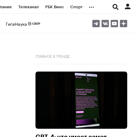
...
пании
Телеканал
РБК Вино
Спорт
ые проекты
Город
Стиль
Крипто
ГигаНаука
Спецпроекты СПб
логии и медиа
Финансы
ГЛАВНОЕ В ТРЕНДЕ