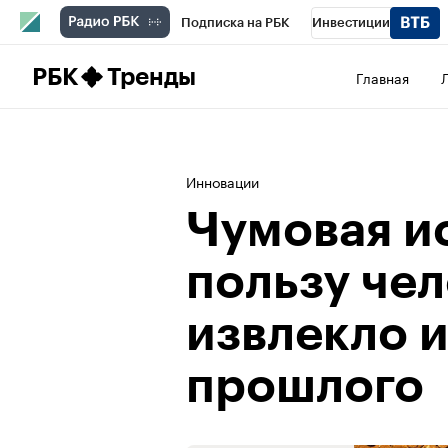
Подписка на РБК
Инвестиции
Школа управления РБК
РБК Образова
РБК
Тренды
Главная
РБК Бизнес-среда
Дискуссионный клу
Конференции СПб
Спецпроекты
П
Инновации
Рынок наличной валюты
Чумовая и
пользу че
извлекло 
прошлого