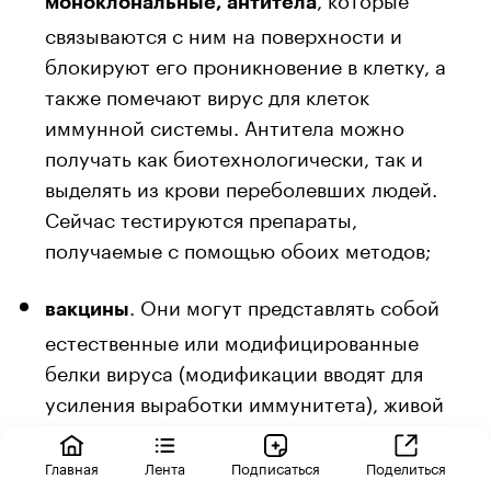
моноклональные, антитела
связываются с ним на поверхности и
блокируют его проникновение в клетку, а
также помечают вирус для клеток
иммунной системы. Антитела можно
получать как биотехнологически, так и
выделять из крови переболевших людей.
Сейчас тестируются препараты,
получаемые с помощью обоих методов;
. Они могут представлять собой
вакцины
естественные или модифицированные
белки вируса (модификации вводят для
усиления выработки иммунитета), живой
ослабленный вирус, вирусоподобные
наночастицы, синтетический генетический
Главная
Лента
Подписаться
Поделиться