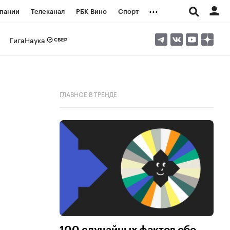
...
пании
Телеканал
РБК Вино
Спорт
ые проекты
Город
Стиль
Крипто
ГигаНаука
Спецпроекты СПб
логии и медиа
Финансы
ГЛАВНОЕ В ТРЕНДЕ