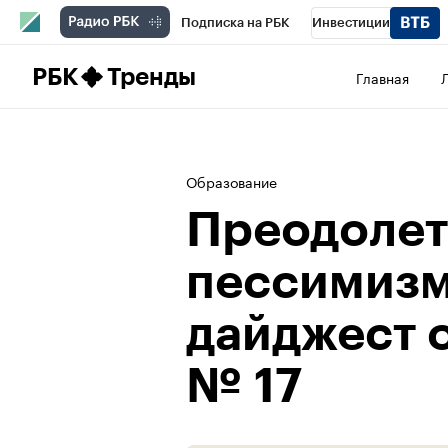
Подписка на РБК
Инвестиции
Школа управления РБК
РБК Образова
РБК
Тренды
Главная
РБК Бизнес-среда
Дискуссионный клу
Конференции СПб
Спецпроекты
П
Образование
Рынок наличной валюты
Преодолет
пессимизм
дайджест 
№ 17