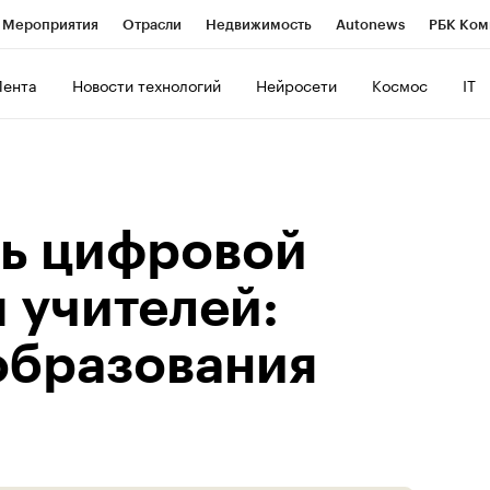
Мероприятия
Отрасли
Недвижимость
Autonews
РБК Ком
ние
РБК Курсы
РБК Life
Тренды
Визионеры
Национальн
Лента
Новости технологий
Нейросети
Космос
IT
б
Исследования
Кредитные рейтинги
Франшизы
Газета
роверка контрагентов
Политика
Экономика
Бизнес
Техно
ь цифровой
 учителей:
образования