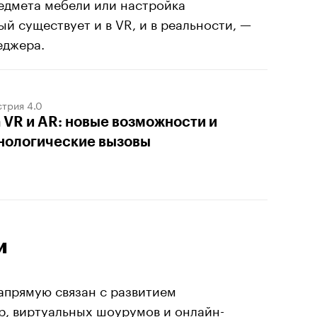
едмета мебели или настройка
й существует и в VR, и в реальности, —
еджера.
трия 4.0
 VR и AR: новые возможности и
нологические вызовы
и
апрямую связан с развитием
р, виртуальных шоурумов и онлайн-