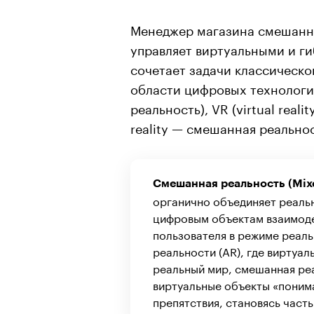
Менеджер магазина смешанно
управляет виртуальными и г
сочетает задачи классическо
области цифровых технологий
реальность), VR (virtual real
reality — смешанная реальнос
Смешанная реальность (Mixe
органично объединяет реальн
цифровым объектам взаимоде
пользователя в режиме реаль
реальности (AR), где виртуа
реальный мир, смешанная реа
виртуальные объекты «поним
препятствия, становясь час