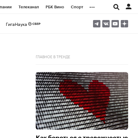
...
пании
Телеканал
РБК Вино
Спорт
ые проекты
Город
Стиль
Крипто
ГигаНаука
Спецпроекты СПб
логии и медиа
Финансы
ГЛАВНОЕ В ТРЕНДЕ