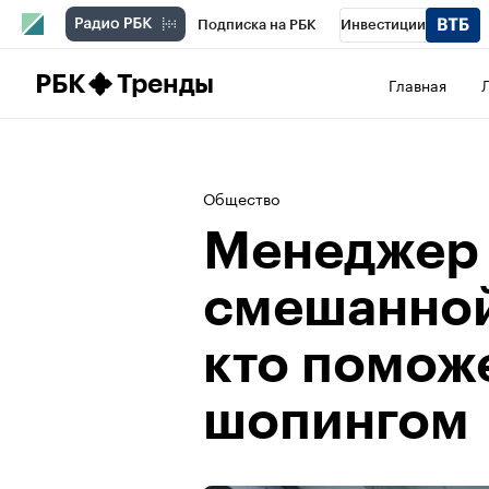
Подписка на РБК
Инвестиции
Школа управления РБК
РБК Образова
РБК
Тренды
Главная
РБК Бизнес-среда
Дискуссионный клу
Конференции СПб
Спецпроекты
П
Общество
Рынок наличной валюты
Менеджер 
смешанной
кто поможе
шопингом