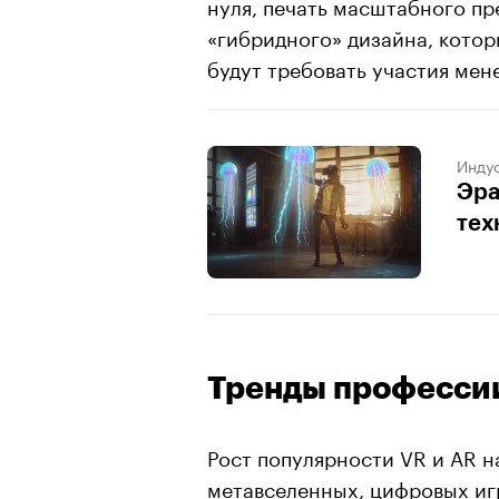
нуля, печать масштабного пр
«гибридного» дизайна, которы
будут требовать участия мен
Индус
Эра
тех
Тренды професси
Рост популярности VR и AR н
метавселенных, цифровых иг