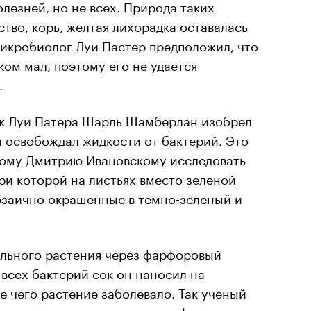
езней, но не всех. Природа таких
ство, корь, желтая лихорадка оставалась
икробиолог Луи Пастер предположил, что
ом мал, поэтому его не удается
.
ник Луи Патера Шарль Шамберлан изобрел
й освобождал жидкости от бактерий. Это
ному Дмитрию Ивановскому исследовать
при которой на листьях вместо зеленой
озаично окрашенные в темно-зеленый и
ольного растения через фарфоровый
всех бактерий сок он наносил на
е чего растение заболевало. Так ученый
ри чем, и посчитал, что через фильтр