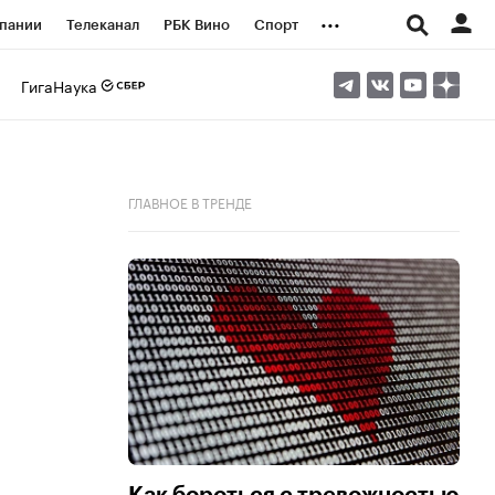
...
пании
Телеканал
РБК Вино
Спорт
ые проекты
Город
Стиль
Крипто
ГигаНаука
Спецпроекты СПб
логии и медиа
Финансы
ГЛАВНОЕ В ТРЕНДЕ