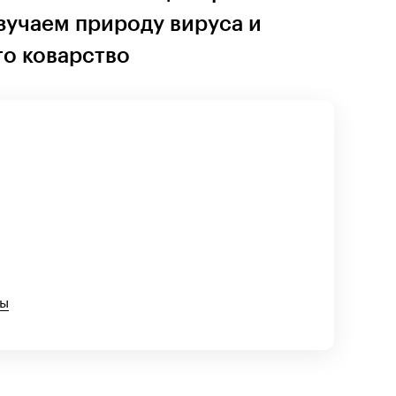
зучаем природу вируса и
го коварство
ны