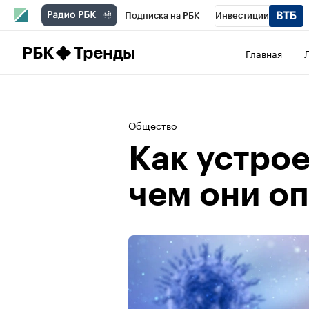
Подписка на РБК
Инвестиции
Школа управления РБК
РБК Образова
РБК
Тренды
Главная
РБК Бизнес-среда
Дискуссионный клу
Конференции СПб
Спецпроекты
П
Общество
Рынок наличной валюты
Как устро
чем они о