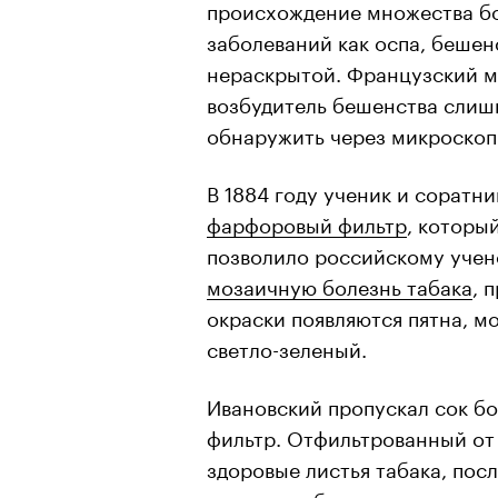
происхождение множества бол
заболеваний как оспа, бешен
нераскрытой. Французский м
возбудитель бешенства слишк
обнаружить через микроскоп
В 1884 году ученик и сорат
фарфоровый фильтр
, которы
позволило российскому уче
мозаичную болезнь табака
, 
окраски появляются пятна, м
светло-зеленый.
Ивановский пропускал сок б
фильтр. Отфильтрованный от 
здоровые листья табака, посл
понял, что бактерии тут ни п