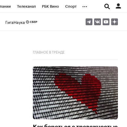
...
пании
Телеканал
РБК Вино
Спорт
ые проекты
Город
Стиль
Крипто
ГигаНаука
Спецпроекты СПб
логии и медиа
Финансы
ГЛАВНОЕ В ТРЕНДЕ