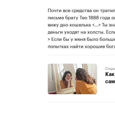
Почти все средства он тратил
письме брату Тео 1888 года 
вижу дно кошелька <…> Ты зн
деньги уходят на холсты. Есл
> Если бы у меня было больше
попытках найти хорошие бог
Соци
Как
сам