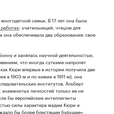
многодетной семьи. В 17 лет она была
 работах
: учительницей, чтецом для
м она обеспечивала два образования: свое
бонну и занялась научной деятельностью,
 рвением, что иногда сутками напролет
, как Кюри впервые в истории получила две
е в 1903-м и по химии в 1911-м), она
следовательских институтов. Альберт
ех знаменитых личностей только ее не
если бы европейские интеллигенты
стью силы характера мадам Кюри и
 ждало бы более блестящее будущее».