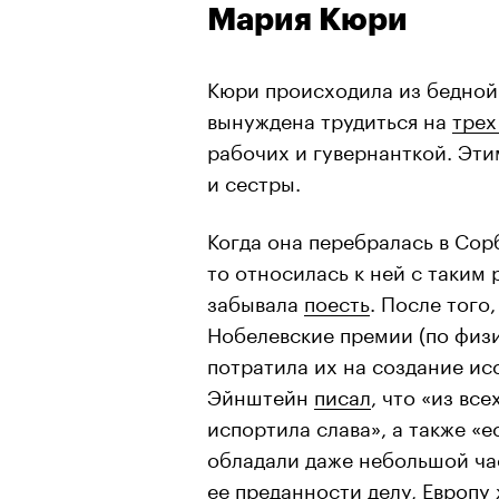
Мария Кюри
Кюри происходила из бедной 
вынуждена трудиться на
трех
рабочих и гувернанткой. Эти
и сестры.
Когда она перебралась в Сор
то относилась к ней с таким
забывала
поесть
. После того
Нобелевские премии (по физик
потратила их на создание ис
Эйнштейн
писал
, что «из вс
испортила слава», а также «
обладали даже небольшой ча
ее преданности делу, Европу