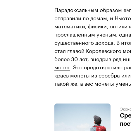
Парадоксальным образом ему
отправили по домам, и Ньюто
математики, физики, оптики 
прославленным ученым, одна
существенного дохода. В ито
стал главой Королевского мо
более 30 лет
, внедрив ряд ин
монет
. Это предотвратило р
краев монеты из серебра или
такой же, а вес монеты умен
Экон
Сре
пос