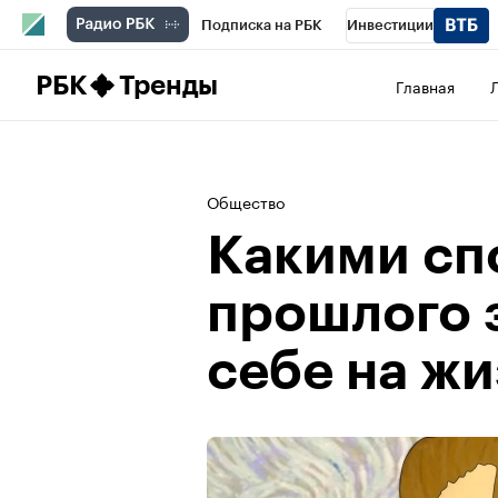
Подписка на РБК
Инвестиции
Школа управления РБК
РБК Образова
РБК
Тренды
Главная
РБК Бизнес-среда
Дискуссионный клу
Конференции СПб
Спецпроекты
П
Общество
Рынок наличной валюты
Какими сп
прошлого 
себе на жи