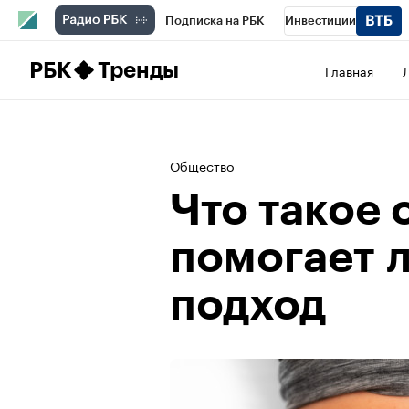
Подписка на РБК
Инвестиции
Школа управления РБК
РБК Образова
РБК
Тренды
Главная
РБК Бизнес-среда
Дискуссионный клу
Конференции СПб
Спецпроекты
П
Общество
Рынок наличной валюты
Что такое 
помогает л
подход