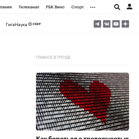
...
пании
Телеканал
РБК Вино
Спорт
ые проекты
Город
Стиль
Крипто
ГигаНаука
Спецпроекты СПб
логии и медиа
Финансы
ГЛАВНОЕ В ТРЕНДЕ