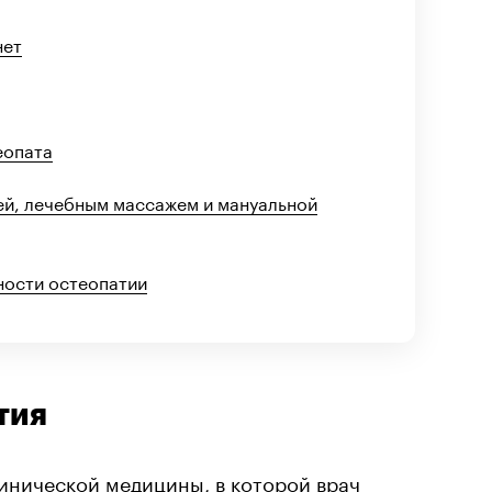
нет
еопата
ей, лечебным массажем и мануальной
ности остеопатии
тия
инической медицины, в которой врач