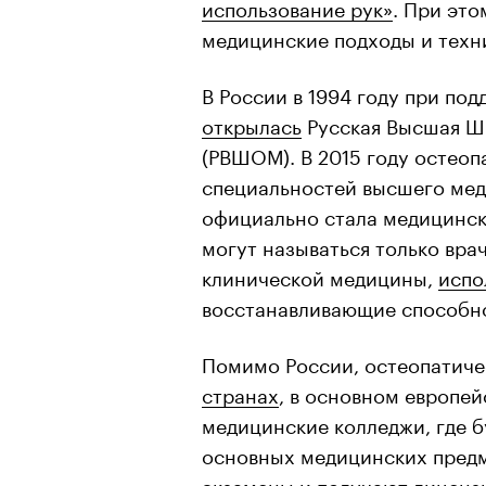
использование рук»
. При это
медицинские подходы и техн
В России в 1994 году при по
открылась
Русская Высшая Ш
(РВШОМ). В 2015 году остео
специальностей высшего мед
официально стала медицинск
могут называться только врач
клинической медицины,
испо
восстанавливающие способно
Помимо России, остеопатич
странах
, в основном европе
медицинские колледжи, где 
основных медицинских предм
экзамены и получают лиценз