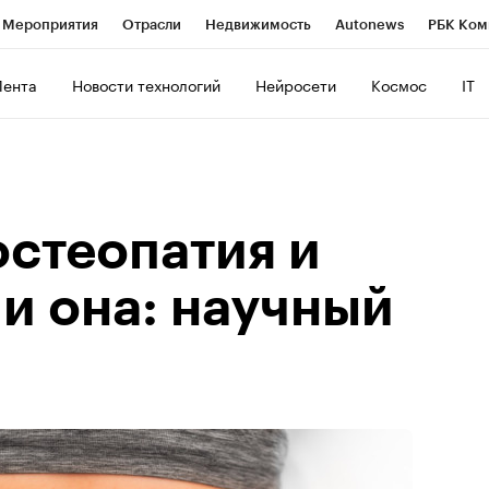
Мероприятия
Отрасли
Недвижимость
Autonews
РБК Ком
ние
РБК Курсы
РБК Life
Тренды
Визионеры
Национальн
Лента
Новости технологий
Нейросети
Космос
IT
б
Исследования
Кредитные рейтинги
Франшизы
Газета
роверка контрагентов
Политика
Экономика
Бизнес
Техно
остеопатия и
и она: научный