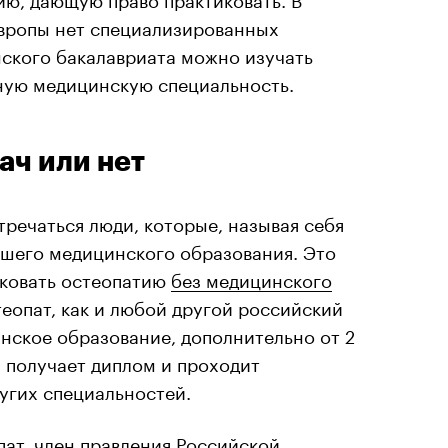
Европы нет специализированных
нского бакалавриата можно изучать
ную медицинскую специальность.
ач или нет
тречаться люди, которые, называя себя
сшего медицинского образования. Это
иковать остеопатию
без медицинского
теопат, как и любой другой российский
нское образование, дополнительно от 2
, получает диплом и проходит
ругих специальностей.
пат, член правления Российской