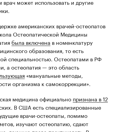
м врач может использовать и другие
ики.
ддержке американских врачей-остеопатов
кола Остеопатической Медицины
патия
была включена
в номенклатуру
ицинского образования, то есть
ой специальностью. Остеопатами в РФ
и, а остеопатия — это область
льзующая
«мануальные методы,
сти организма к самокоррекции».
еская медицина официально
признана в 12
йских. В США есть специализированные
будущие врачи-остеопаты, помимо
етов, изучают остеопатию, сдают
ию, дающую право практиковать. В