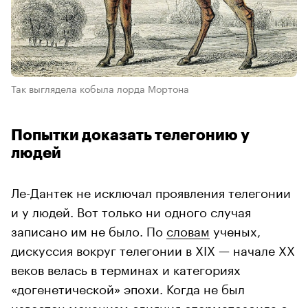
Так выглядела кобыла лорда Мортона
Попытки доказать телегонию у
людей
Ле-Дантек не исключал проявления телегонии
и у людей. Вот только ни одного случая
записано им не было. По
словам
ученых,
дискуссия вокруг телегонии в XIX — начале XX
веков велась в терминах и категориях
«догенетической» эпохи. Когда не был
известен механизм слияния сперматозоида с