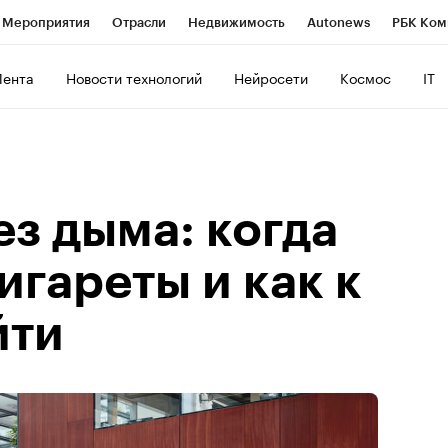
Мероприятия
Отрасли
Недвижимость
Autonews
РБК Ком
ние
РБК Курсы
РБК Life
Тренды
Визионеры
Национальн
Лента
Новости технологий
Нейросети
Космос
IT
б
Исследования
Кредитные рейтинги
Франшизы
Газета
Политика
Экономика
Бизнес
Технологии и медиа
Фин
з дыма: когда
игареты и как к
йти