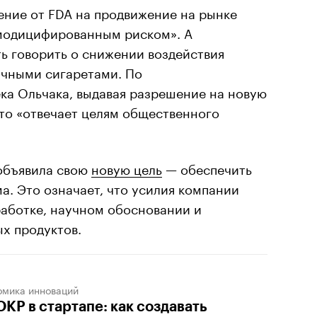
ние от FDA на продвижение на рынке
 модицифированным риском». А
ь говорить о снижении воздействия
ычными сигаретами. По
ка Ольчака, выдавая разрешение на новую
это «отвечает целям общественного
 объявила свою
новую цель
— обеспечить
а. Это означает, что усилия компании
работке, научном обосновании и
х продуктов.
омика инноваций
КР в стартапе: как создавать