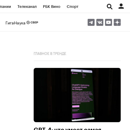
пании
Телеканал
РБК Вино
Спорт
ые проекты
Город
Стиль
Крипто
ГигаНаука
Спецпроекты СПб
Конференции СПб
ансы
Рынок наличной валюты
ГЛАВНОЕ В ТРЕНДЕ