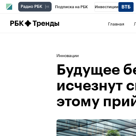
Подписка на РБК
Инвестиции
Школа управления РБК
РБК Образова
РБК
Тренды
Главная
РБК Бизнес-среда
Дискуссионный клу
Спецпроекты
Проверка контрагентов
Инновации
Будущее бе
исчезнут с
этому при