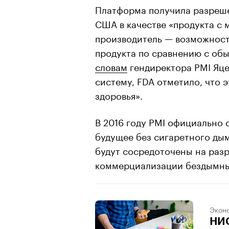
Платформа получила разреше
США в качестве «продукта с
производитель — возможност
продукта по сравнению с об
словам
гендиректора PMI Яце
систему, FDA отметило, что 
здоровья».
В 2016 году PMI официально
будущее без сигаретного дым
будут сосредоточены на раз
коммерциализации бездымны
Экон
НИО