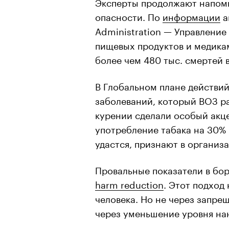
Эксперты продолжают напоми
опасности. По
информации
а
Administration — Управление
пищевых продуктов и медикам
более чем 480 тыс. смертей 
В Глобальном плане действи
заболеваний, который ВОЗ ра
курении сделали особый акце
употребление табака на 30% к
удастся, признают в организ
Провальные показатели в бо
harm reduction
. Этот подход
человека. Но не через запрещ
через уменьшение уровня на