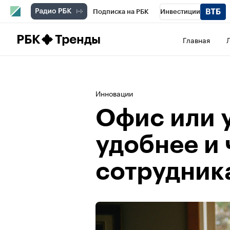
Подписка на РБК
Инвестиции
Школа управления РБК
РБК Образова
РБК
Тренды
Главная
РБК Бизнес-среда
Дискуссионный клу
Конференции СПб
Спецпроекты
П
Инновации
Рынок наличной валюты
Офис или у
удобнее и 
сотрудник