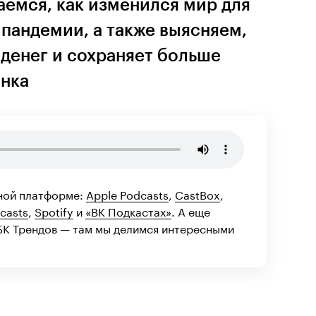
аемся, как изменился мир для
пандемии, а также выясняем,
денег и сохраняет больше
енка
ной платформе:
Apple Podcasts
,
CastBox
,
casts
,
Spotify
и
«ВК Подкастах»
. А еще
К Трендов — там мы делимся интересными