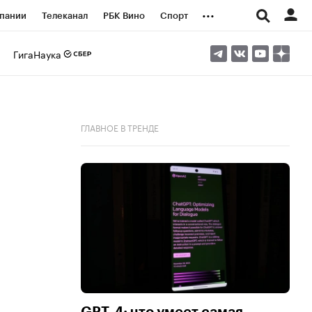
...
пании
Телеканал
РБК Вино
Спорт
ые проекты
Город
Стиль
Крипто
ГигаНаука
Спецпроекты СПб
логии и медиа
Финансы
ГЛАВНОЕ В ТРЕНДЕ