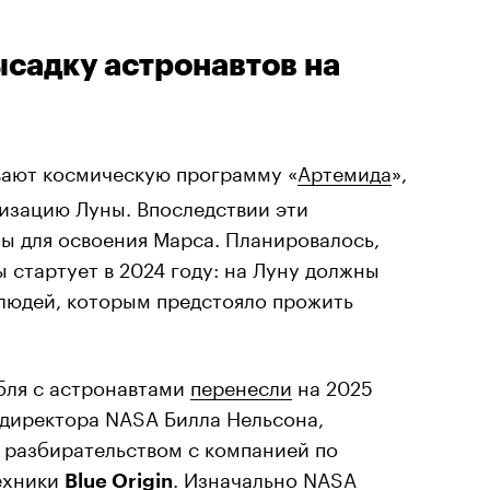
садку астронавтов на
вают космическую программу «
Артемида
»,
низацию Луны. Впоследствии эти
ы для освоения Марса. Планировалось,
 стартует в 2024 году: на Луну должны
 людей, которым предстояло прожить
.
абля с астронавтами
перенесли
на 2025
 директора NASA Билла Нельсона,
 разбирательством с компанией по
ехники
. Изначально NASA
Blue Origin