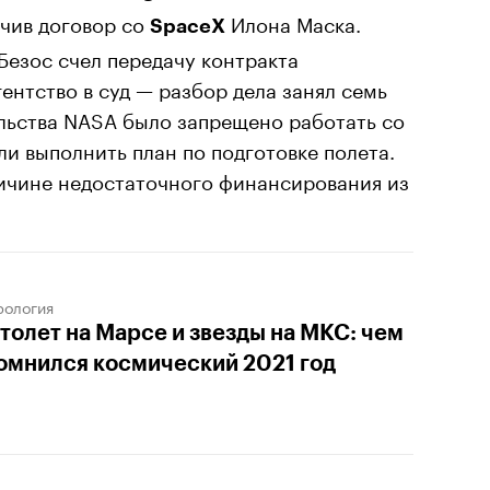
ючив договор со
Илона Маска.
SpaceX
Безос счел передачу контракта
ентство в суд — разбор дела занял семь
ельства NASA было запрещено работать со
ли выполнить план по подготовке полета.
ричине недостаточного финансирования из
рология
толет на Марсе и звезды на МКС: чем
омнился космический 2021 год