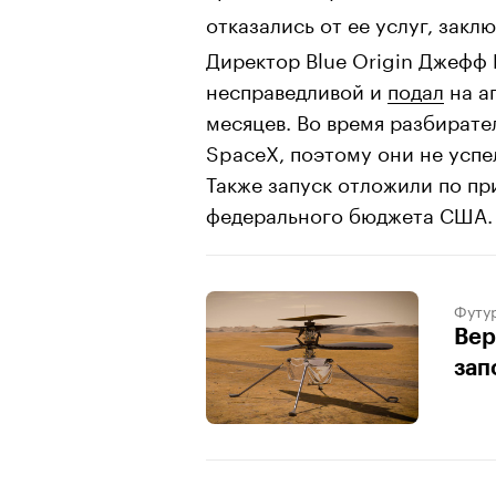
отказались от ее услуг, закл
Директор Blue Origin Джефф 
несправедливой и
подал
на аг
месяцев. Во время разбират
SpaceX, поэтому они не успе
Также запуск отложили по п
федерального бюджета США.
Футу
Вер
зап