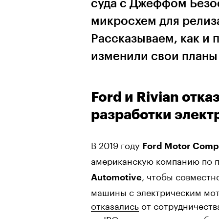
суда с Джеффом Безос
микросхем для релиз
Рассказываем, как и
изменили свои планы 
Ford и Rivian отк
разработки элект
В 2019 году
Ford Motor Comp
американскую компанию по 
, чтобы совместн
Automotive
машины с электрическим мот
отказались
от сотрудничества
на IPO, то есть впервые публ