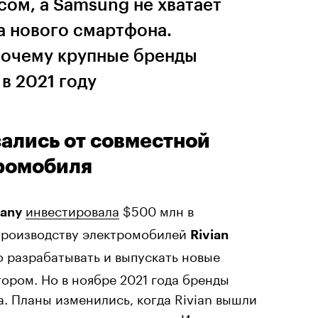
ом, а Samsung не хватает
а нового смартфона.
 почему крупные бренды
в 2021 году
азались от совместной
ромобиля
инвестировала
$500 млн в
any
производству электромобилей
Rivian
о разрабатывать и выпускать новые
ором. Но в ноябре 2021 года бренды
. Планы изменились, когда Rivian вышли
ично разместили свои акции. Из-за