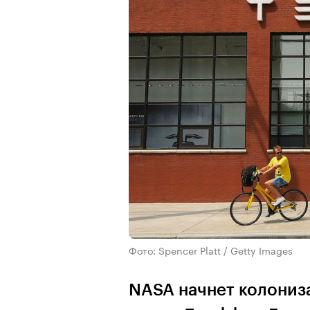
Фото: Spencer Platt / Getty Images
NASA начнет колониза