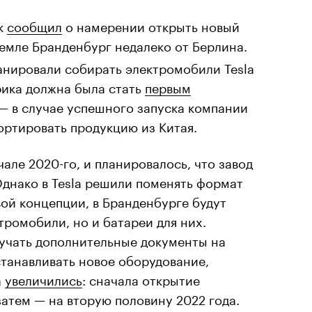
ск
сообщил
о намерении открыть новый
емле Бранденбург недалеко от Берлина.
анировали собирать электромобили Tesla
брика должна была стать
первым
 — в случае успешного запуска компании
ортировать продукцию из Китая.
але 2020-го, и планировалось, что завод
 Однако в Tesla решили поменять формат
ой концепции, в Бранденбурге будут
тромобили, но и батареи для них.
учать дополнительные документы на
танавливать новое оборудование,
а
увеличились
: сначала открытие
затем — на вторую половину 2022 года.