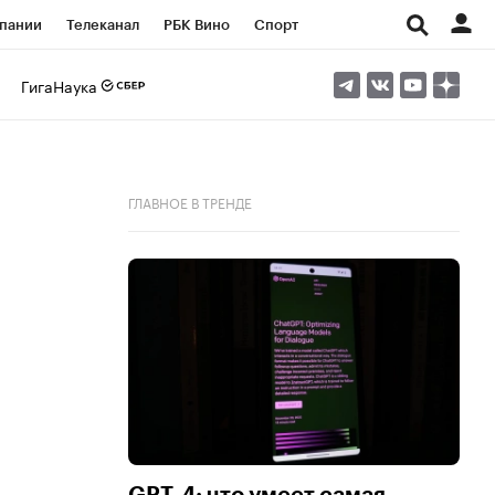
пании
Телеканал
РБК Вино
Спорт
ые проекты
Город
Стиль
Крипто
ГигаНаука
Спецпроекты СПб
Конференции СПб
ансы
Рынок наличной валюты
ГЛАВНОЕ В ТРЕНДЕ