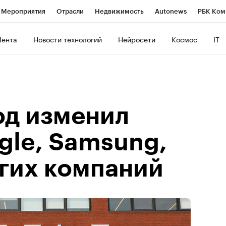
Мероприятия
Отрасли
Недвижимость
Autonews
РБК Ком
ние
РБК Курсы
РБК Life
Тренды
Визионеры
Национальн
Лента
Новости технологий
Нейросети
Космос
IT
б
Исследования
Кредитные рейтинги
Франшизы
Газета
Политика
Экономика
Бизнес
Технологии и медиа
Фин
од изменил
gle, Samsung,
угих компаний