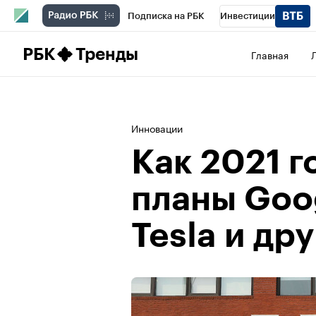
Подписка на РБК
Инвестиции
Школа управления РБК
РБК Образова
РБК
Тренды
Главная
РБК Бизнес-среда
Дискуссионный клу
Спецпроекты
Проверка контрагентов
Инновации
Как 2021 г
планы Goo
Tesla и др