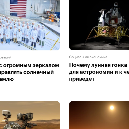
Социальная экономика
оваций
Почему лунная гонка
с огромным зеркалом
для астрономии и к ч
правлять солнечный
приведет
Землю