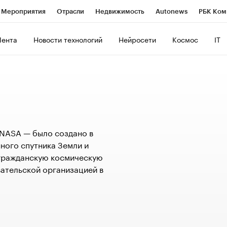
Мероприятия
Отрасли
Недвижимость
Autonews
РБК Ком
ние
РБК Курсы
РБК Life
Тренды
Визионеры
Национальн
Лента
Новости технологий
Нейросети
Космос
IT
б
Исследования
Кредитные рейтинги
Франшизы
Газета
роверка контрагентов
Политика
Экономика
Бизнес
Техно
NASA — было создано в
нного спутника Земли и
 гражданскую космическую
ательской организацией в