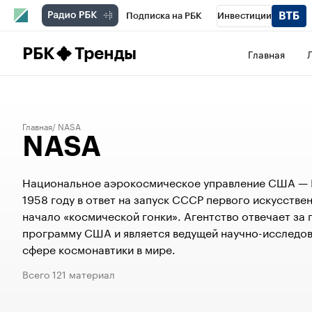
Подписка на РБК
Инвестиции
Школа управления РБК
РБК Образова
РБК
Тренды
Главная
РБК Бизнес-среда
Дискуссионный клу
Конференции СПб
Спецпроекты
П
Главная
NASA
NASA
Рынок наличной валюты
Национальное аэрокосмическое управление США — 
1958 году в ответ на запуск СССР первого искусстве
начало «космической гонки». Агентство отвечает за
программу США и является ведущей научно-исследов
сфере космонавтики в мире.
Всего 121 материал