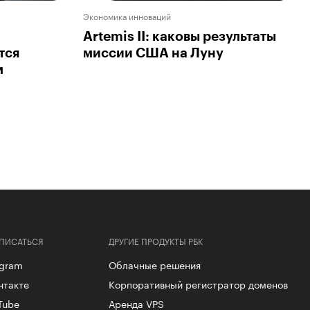
Экономика инноваций
Artemis II: каковы результаты
тся
миссии США на Луну
м
ПИСАТЬСЯ
ДРУГИЕ ПРОДУКТЫ РБК
egram
Облачные решения
нтакте
Корпоративный регистратор доменов
Tube
Аренда VPS