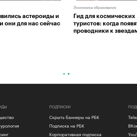
Экономика образования
явились астероиды и
Гид для космических
и они для нас сейчас
туристов: когда появя
проводники к звезда
НДЫ
ПОДПИСКИ
ПОД
щество
Скрыть баннеры на РБК
Tel
урология
Подписка на РБК
ВКо
ринг
Корпоративная подписка
You