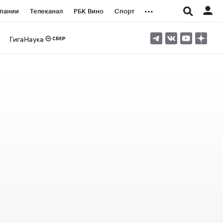
...
пании
Телеканал
РБК Вино
Спорт
ые проекты
Город
Стиль
Крипто
ГигаНаука
Спецпроекты СПб
логии и медиа
Финансы