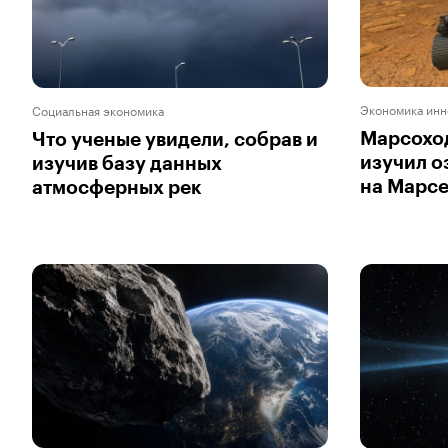
Экономика инн
Социальная экономика
Марсоход
Что ученые увидели, собрав и
изучил о
изучив базу данных
на Марс
атмосферных рек