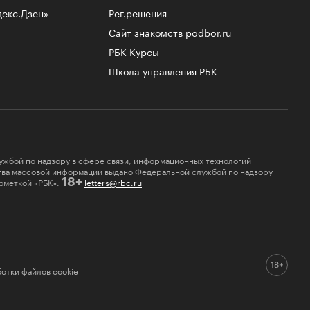
декс.Дзен»
Рег.решения
Сайт знакомств podbor.ru
РБК Курсы
Школа управления РБК
ужбой по надзору в сфере связи, информационных технологий
ства массовой информации выдано Федеральной службой по надзору
ометкой «РБК».
letters@rbc.ru
18+
отки файлов cookie