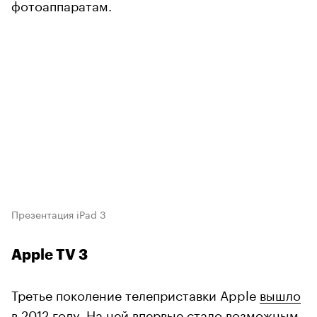
фотоаппаратам.
Презентация iPad 3
Apple TV 3
Третье поколение телеприставки Apple
вышло
в 2012 году
. На ней впервые стало возможным