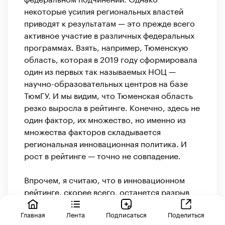
некоторые усилия региональных властей
приводят к результатам — это прежде всего
активное участие в различных федеральных
программах. Взять, например, Тюменскую
область, которая в 2019 году сформировала
один из первых так называемых НОЦ —
научно-образовательных центров на базе
ТюмГУ. И мы видим, что Тюменская область
резко выросла в рейтинге. Конечно, здесь не
один фактор, их множество, но именно из
множества факторов складывается
региональная инновационная политика. И
рост в рейтинге — точно не совпадение.
Впрочем, я считаю, что в инновационном
рейтинге, скорее всего, останется разрыв
между лидерами, теми кто выделен в первую
группу рейтинга — Москвой, Петербургом,
Главная
Лента
Подписаться
Поделиться