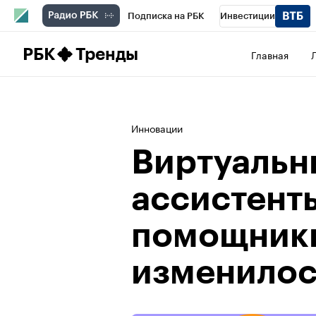
Подписка на РБК
Инвестиции
Школа управления РБК
РБК Образова
РБК
Тренды
Главная
РБК Бизнес-среда
Дискуссионный клу
Конференции СПб
Спецпроекты
П
Инновации
Рынок наличной валюты
Виртуальн
ассистент
помощники
изменилос