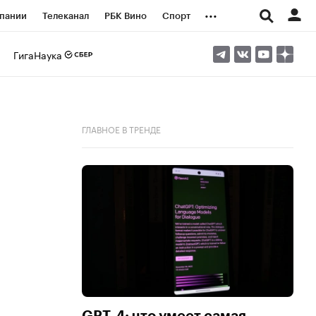
...
пании
Телеканал
РБК Вино
Спорт
ые проекты
Город
Стиль
Крипто
ГигаНаука
Спецпроекты СПб
логии и медиа
Финансы
ГЛАВНОЕ В ТРЕНДЕ