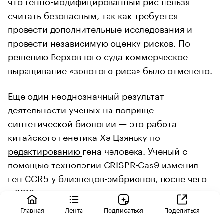
что генно-модифицированный рис нельзя
считать безопасным, так как требуется
провести дополнительные исследования и
провести независимую оценку рисков. По
решению Верховного суда
коммерческое
выращивание
«золотого риса» было отменено.
Еще один неоднозначный результат
деятельности ученых на поприще
синтетической биологии — это работа
китайского генетика Хэ Цзяньку по
редактированию
гена человека. Ученый с
помощью технологии CRISPR-Cas9 изменил
ген CCR5 у близнецов-эмбрионов, после чего
в 2018 году на свет появились девочки-
близнецы Лулу и Нана с врожденным
Главная
Лента
Подписаться
Поделиться
иммунитетом к ВИЧ-инфекции. А через год,